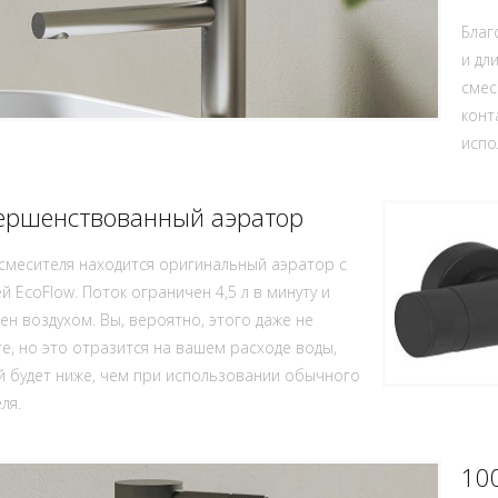
Благ
и дл
смес
конт
испо
ершенствованный аэратор
смесителя находится оригинальный аэратор с
й EcoFlow. Поток ограничен 4,5 л в минуту и
н воздухом. Вы, вероятно, этого даже не
е, но это отразится на вашем расходе воды,
 будет ниже, чем при использовании обычного
ля.
10