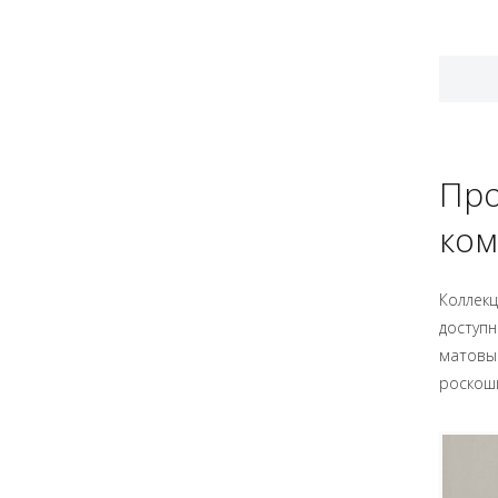
Про
ком
Коллекц
доступн
матовый
роскош