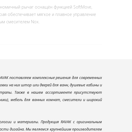
номичный рычаг оснащён функцией SoftMove,
рая обеспечивает мягкое и плавное управление
ым смесителем Nox.
AVAK поставляем комплексные решения для современных
вки на них штор или дверей для ванн, душевые кабины и
и трапы. Также в нашем ассортименте присутствуют
ники), мебель для ванных комнат, смесители и широкий
ологии и материалы. Продукция RAVAK с оригинальным
ласти дизайна. Мы являемся крупнейшим производителем