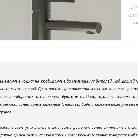
Эрго
кото
кажд
ие ванные комнаты, продуманные до мельчайших деталей. Под маркой R
елостных концепций. Производим акриловые ванны с возможностью устано
 в нестандартных исполнениях, душевые поддоны, душевые каналы 
мрамора, санитарная керамика (унитазы, биде и керамические умываль
суаров.
рабатываем уникальные технические решения, запатентованные техн
улярно принимает участие в самых престижных мировых конкурсах в об