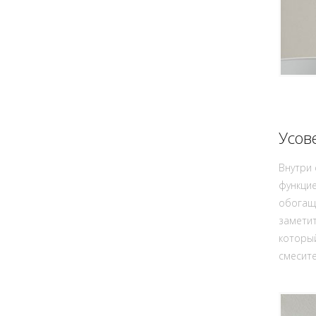
Усов
Внутри 
функцие
обогаще
заметит
который
смесите