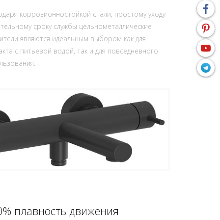
одаря коррозионностойкой стали, простому уходу
ительному сроку службы цельнометаллические
ители являются идеальным выбором как для
акта с питьевой водой, так и для повседневного
льзования.
0% плавность движения