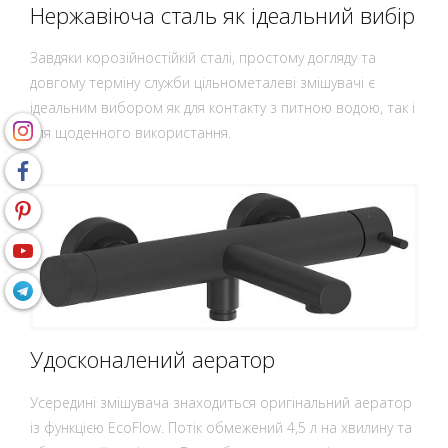
Нержавіюча сталь як ідеальний вибір
Завдяки корозійностійкій сталі, простому догляду та
довгому терміну служби цільнометалеві змішувачі є
ідеальним вибором як для контакту з питною водою, так і
для щоденного використання.
Удосконалений аератор
Усередині змішувача знаходиться оригінальний аератор
із функцією EcoFlow. Потік обмежений 4,5 л на хвилину та