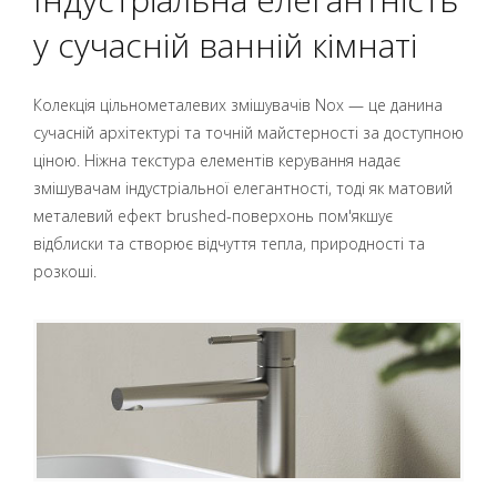
у сучасній ванній кімнаті
Колекція цільнометалевих змішувачів Nox — це данина
сучасній архітектурі та точній майстерності за доступною
ціною. Ніжна текстура елементів керування надає
змішувачам індустріальної елегантності, тоді як матовий
металевий ефект brushed-поверхонь пом'якшує
відблиски та створює відчуття тепла, природності та
розкоші.