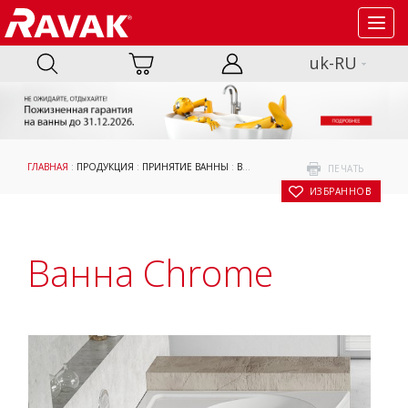
Toggl
navig
uk-RU
ГЛАВНАЯ
:
ПРОДУКЦИЯ
:
ПРИНЯТИЕ ВАННЫ
:
ВАННЫ
:
АСИММЕТРИЧНЫЕ ВАННЫ
:
ПЕЧАТЬ
В ИЗБРАННОЕ
Ванна Chrome