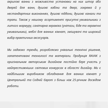
акрилові ванни з можливістю установки на них штор або
дверей для ванн, душові кабіни та двері, зокрема й у
нестандартних виконаннях, душові піддони, душові канали та
трапи. Також у нашому асортименті присутні умивальники з
литого мармуру, санітарна кераміка (унітази, біде та керамічні
умивальники), меблі для ванних кімнат, змішувачі та широкий
вибір практичних аксесуарів.
Ми задаємо тренди, розробляємо унікальні технічні рішення,
запатентовані технології та матеріали. Продукція RAVAK з
оригінальним авторським дизайном постійно бере участь у
найпрестижніших світових конкурсах в області дизайну. Ми є
найбільшим виробником обладнання для ванних кімнат у
Центральній та Східній Європі з більш ніж 25-річним досвідом
роботи.