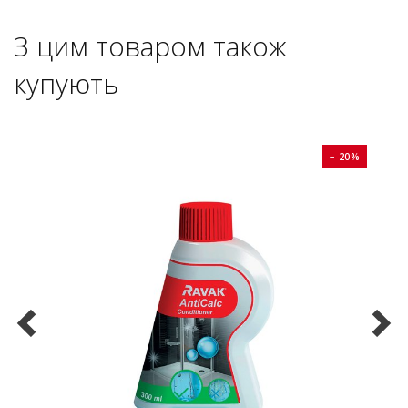
З цим товаром також
купують
0%
− 20%