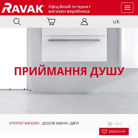
Офіційний інтернет
Toggl
магазин виробника
navig
uk
ПРИЙМАННЯ ДУШУ
ІНТЕРНЕТ МАГАЗИН
:
ДУШОВІ КАБІНИ І ДВЕРІ
:
ПРИЙМАННЯ ДУШУ
: ДУШОВІ ДВЕР
ДРУК
БАЖАННЯ