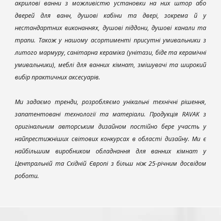
акрилові ванни з можливістю установки на них штор або
дверей для ванн, душові кабіни та двері, зокрема й у
нестандартних виконаннях, душові піддони, душові канали та
трапи. Також у нашому асортименті присутні умивальники з
литого мармуру, санітарна кераміка (унітази, біде та керамічні
умивальники), меблі для ванних кімнат, змішувачі та широкий
вибір практичних аксесуарів.
Ми задаємо тренди, розробляємо унікальні технічні рішення,
запатентовані технології та матеріали. Продукція RAVAK з
оригінальним авторським дизайном постійно бере участь у
найпрестижніших світових конкурсах в області дизайну. Ми є
найбільшим виробником обладнання для ванних кімнат у
Центральній та Східній Європі з більш ніж 25-річним досвідом
роботи.