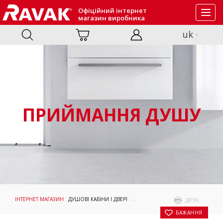
Офіційний інтернет
Toggl
магазин виробника
navig
uk
ПРИЙМАННЯ ДУШУ
ІНТЕРНЕТ МАГАЗИН
:
ДУШОВІ КАБІНИ І ДВЕРІ
:
ПРИЙМАННЯ ДУШУ
: ДУШОВІ ДВЕР
ДРУК
БАЖАННЯ