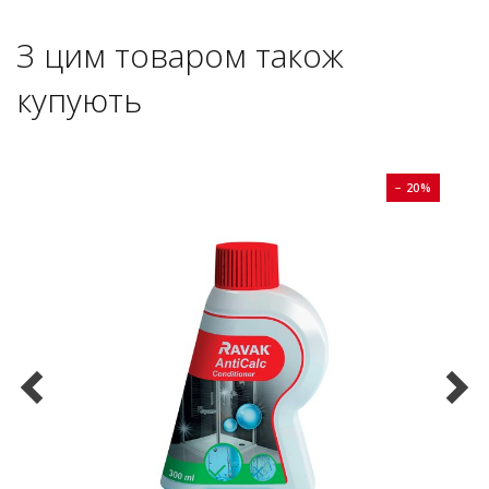
З цим товаром також
купують
0%
− 20%