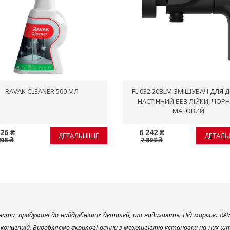
RAVAK CLEANER 500 МЛ
FL 032.20BLM ЗМІШУВАЧ ДЛЯ 
НАСТІННИЙ БЕЗ ЛІЙКИ, ЧОР
МАТОВИЙ
26 ₴
6 242 ₴
ДЕТАЛЬНІШЕ
ДЕТАЛЬ
408 ₴
7 803 ₴
ати, продумані до найдрібніших деталей, що надихають. Під маркою RAV
х концепцій. Виробляємо акрилові ванни з можливістю установки на них што