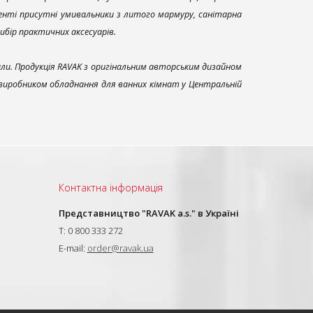
енті присутні умивальники з литого мармуру, санітарна
вибір практичних аксесуарів.
али. Продукція RAVAK з оригінальним авторським дизайном
 виробником обладнання для ванних кімнат у Центральній
Контактна інформація
Представництво "RAVAK a.s." в Україні
T: 0 800 333 272
E-mail:
order@ravak.ua