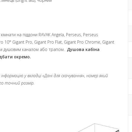
лянець (bright alu), чорний
 кімнати на піддони
RAVAK Angela, Perseus, Perseus
o 10° Gigant Pro, Gigant Pro Flat, Gigant Pro Chrome, Gigant
им душовим каналом або трапом.
Душова кабіна
идбати окремо.
нформацію у вкладці «Дані для скачування», номер який
ого точний розмір.