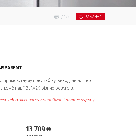
ДРУК
БАЖАННЯ
NSPARENT
о прямокутну душову кабіну, виходячи лише з
комбінації BLRV2K різних розмірів.
необхідно замовити принаймні 2 деталі виробу.
13 709 ₴