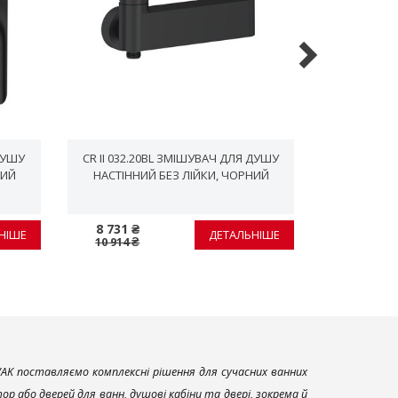
ДУШУ
CR II 032.20BL ЗМІШУВАЧ ДЛЯ ДУШУ
913.23BL 
НИЙ
НАСТІННИЙ БЕЗ ЛІЙКИ, ЧОРНИЙ
8 731 ₴
816 ₴
НІШЕ
ДЕТАЛЬНІШЕ
10 914 ₴
1 020 ₴
AK поставляємо комплексні рішення для сучасних ванних
р або дверей для ванн, душові кабіни та двері, зокрема й