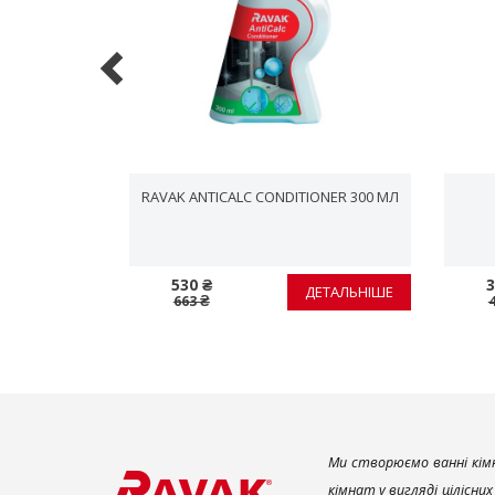
SEUS PRO
RAVAK ANTICALC CONDITIONER 300 МЛ
0
530 ₴
3
ЕТАЛЬНІШЕ
ДЕТАЛЬНІШЕ
663 ₴
Ми створюємо ванні кімн
кімнат у вигляді цілісни