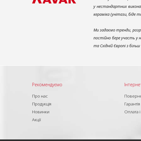
у нестандартних викона
кераміка (унітази, біде 
Ми задаємо тренди, розр
постійно бере участь у 
та Східній Європі з біль
Рекомендуємо
Інтерне
Про нас
Поверне
Продукція
Гарантія
Новинки
Оплата і
Акції