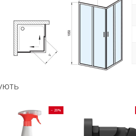
ують
− 20%