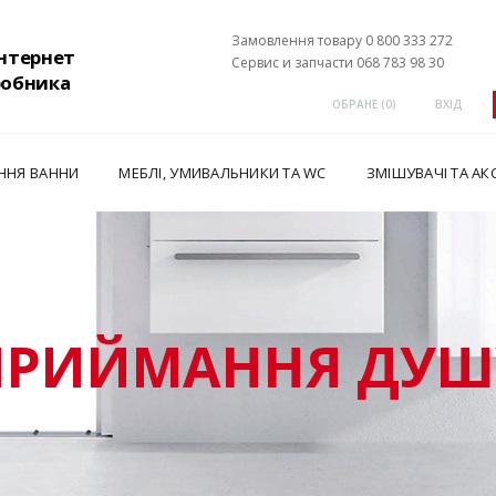
Замовлення товару 0 800 333 272
інтернет
Сервис и запчасти 068 783 98 30
робника
ОБРАНЕ (
0
)
ВХІД
ННЯ ВАННИ
МЕБЛІ, УМИВАЛЬНИКИ ТА WC
ЗМІШУВАЧІ ТА АК
ПРИЙМАННЯ ДУШ