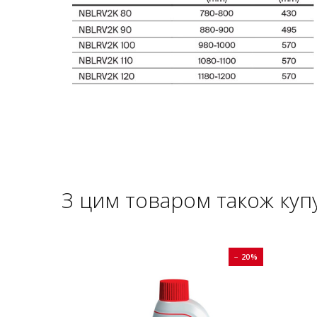
З цим товаром також куп
− 20%
− 20%