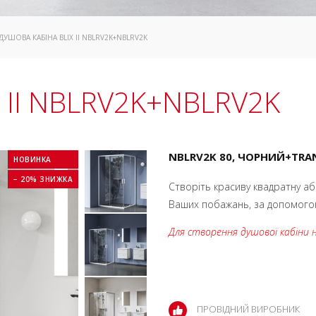
 ДУШОВА КАБІНА BLIX II NBLRV2K+NBLRV2K
x II NBLRV2K+NBLRV2K
NBLRV2K 80, ЧОРНИЙ+TRA
НОВИНКА
− 20% ЗНИЖКА
Створіть красиву квадратну аб
Ваших побажань, за допомогою 
Для створення душової кабіни 
ПРОВІДНИЙ ВИРОБНИК