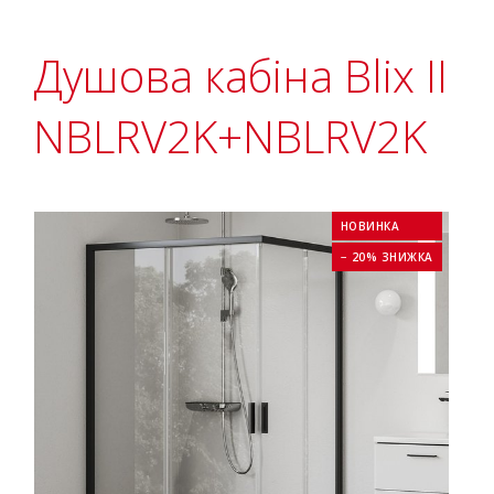
Душова кабіна Blix II
NBLRV2K+NBLRV2K
НОВИНКА
− 20% ЗНИЖКА