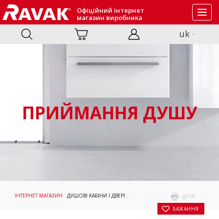
Офіційний інтернет
Toggl
магазин виробника
navig
uk
ПРИЙМАННЯ ДУШУ
ІНТЕРНЕТ МАГАЗИН
:
ДУШОВІ КАБІНИ І ДВЕРІ
:
ПРИЙМАННЯ ДУШУ
: ДУШОВА КАБІН
ДРУК
БАЖАННЯ