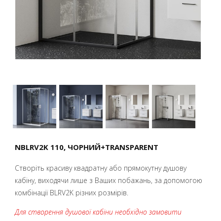
NBLRV2K 110, ЧОРНИЙ+TRANSPARENT
Створіть красиву квадратну або прямокутну душову
кабіну, виходячи лише з Ваших побажань, за допомогою
комбінації BLRV2K різних розмірів.
Для створення душової кабіни необхідно замовити