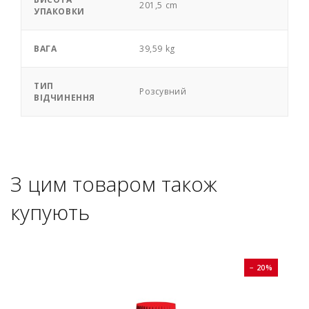
201,5 cm
УПАКОВКИ
ВАГА
39,59 kg
ТИП
Розсувний
ВІДЧИНЕННЯ
З цим товаром також
купують
0%
− 20%