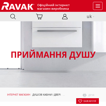
Офіційний інтернет
Toggl
магазин виробника
navig
uk
ПРИЙМАННЯ ДУШУ
ІНТЕРНЕТ МАГАЗИН
:
ДУШОВІ КАБІНИ І ДВЕРІ
:
ПРИЙМАННЯ ДУШУ
: ДУШОВА КАБІН
ДРУК
БАЖАННЯ