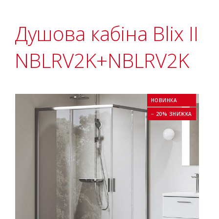
Душова кабіна Blix II
NBLRV2K+NBLRV2K
НОВИНКА
− 20% ЗНИЖКА