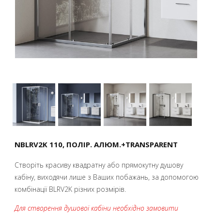
NBLRV2K 110, ПОЛІР. АЛЮМ.+TRANSPARENT
Створіть красиву квадратну або прямокутну душову
кабіну, виходячи лише з Ваших побажань, за допомогою
комбінації BLRV2K різних розмірів.
Для створення душової кабіни необхідно замовити