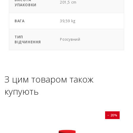
201,5 cm
УПАКОВКИ
ВАГА
39,59 kg
ТИП
Розсувний
ВІДЧИНЕННЯ
З цим товаром також
купують
0%
− 20%