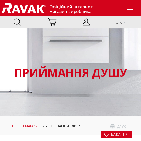
Офіційний інтернет
Toggl
магазин виробника
navig
uk
ПРИЙМАННЯ ДУШУ
ІНТЕРНЕТ МАГАЗИН
:
ДУШОВІ КАБІНИ І ДВЕРІ
:
ПРИЙМАННЯ ДУШУ
: ДУШОВА КАБІН
ДРУК
БАЖАННЯ