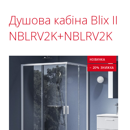
Душова кабіна Blix II
NBLRV2K+NBLRV2K
НОВИНКА
− 20% ЗНИЖКА