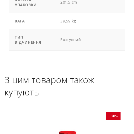
201,5 cm
УПАКОВКИ
ВАГА
39,59 kg
ТИП
Розсувний
ВІДЧИНЕННЯ
З цим товаром також
купують
0%
− 20%