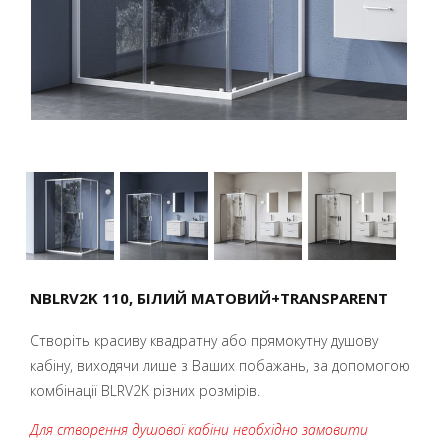
NBLRV2K 110, БІЛИЙ МАТОВИЙ+TRANSPARENT
Створіть красиву квадратну або прямокутну душову
кабіну, виходячи лише з Ваших побажань, за допомогою
комбінації BLRV2K різних розмірів.
Для створення душової кабіни необхідно замовити