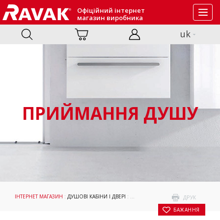
Офіційний інтернет
Toggl
магазин виробника
navig
uk
ПРИЙМАННЯ ДУШУ
ІНТЕРНЕТ МАГАЗИН
:
ДУШОВІ КАБІНИ І ДВЕРІ
:
ПРИЙМАННЯ ДУШУ
: НЕРУХОМА СТ
ДРУК
БАЖАННЯ