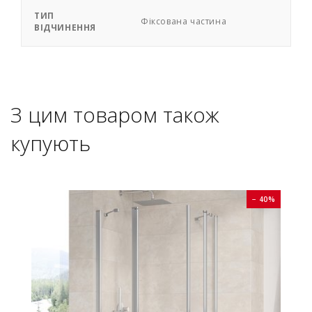
ТИП
Фіксована частина
ВІДЧИНЕННЯ
З цим товаром також
купують
0%
− 40%