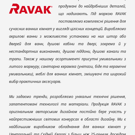
продумані до найдрібніших деталей,
що надихають. Під маркою RAVAK
поставляємо комплексні рішення для
сучасних ванних кімнат у вигляді цілісних концепцій. Виробляємо
акрилові ванни з можливістю установки на них штор або
дверей для ванн, душові кабіни та двері, зокрема й у
нестандартних виконаннях, душові піддони, душові канали та
трапи. Також у нашому асортименті присутні умивальники з
литого мармуру, санітарна кераміка (унітази, біде та керамічні
умивальники), меблі для ванних кімнат, змішувачі та широкий
вибір практичних аксесуарів.
Ми задаємо тренди, розробляємо унікальні технічні рішення,
запатентовані технології та матеріали. Продукція RAVAK з
оригінальним авторським дизайном постійно бере участь у
найпрестижніших світових конкурсах в області дизайну. Ми є
найбільшим виробником обладнання для ванних кімнат у
Центральній та Східній Європі з більш ніж 25-річним досвідом