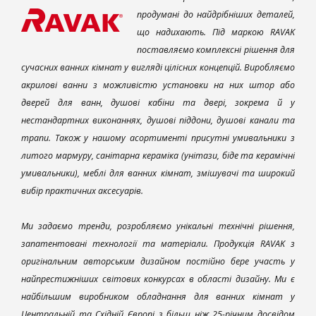
продумані до найдрібніших деталей,
що надихають. Під маркою RAVAK
поставляємо комплексні рішення для
сучасних ванних кімнат у вигляді цілісних концепцій. Виробляємо
акрилові ванни з можливістю установки на них штор або
дверей для ванн, душові кабіни та двері, зокрема й у
нестандартних виконаннях, душові піддони, душові канали та
трапи. Також у нашому асортименті присутні умивальники з
литого мармуру, санітарна кераміка (унітази, біде та керамічні
умивальники), меблі для ванних кімнат, змішувачі та широкий
вибір практичних аксесуарів.
Ми задаємо тренди, розробляємо унікальні технічні рішення,
запатентовані технології та матеріали. Продукція RAVAK з
оригінальним авторським дизайном постійно бере участь у
найпрестижніших світових конкурсах в області дизайну. Ми є
найбільшим виробником обладнання для ванних кімнат у
Центральній та Східній Європі з більш ніж 25-річним досвідом