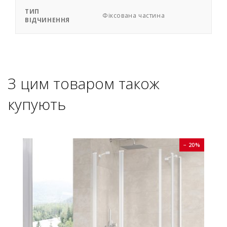
ТИП
Фіксована частина
ВІДЧИНЕННЯ
З цим товаром також
купують
0%
− 20%