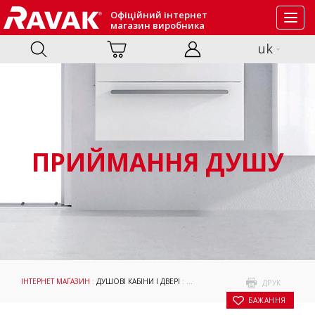
Офіційний інтернет
Toggl
магазин виробника
navig
uk
ПРИЙМАННЯ ДУШУ
ІНТЕРНЕТ МАГАЗИН
:
ДУШОВІ КАБІНИ І ДВЕРІ
:
ПРИЙМАННЯ ДУШУ
: НЕРУХОМА СТ
ДРУК
БАЖАННЯ