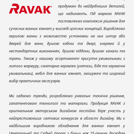
продумані до найдрібніших деталей,
що надихають. Під маркою RAVAK
поставляємо комплексні рішення для
сучасних ванних кімнат у вигляді цілісних концепцій. Виробляємо
акрилові ванни з можливістю установки на них штор або
дверей для ванн, душові кабіни та двері, зокрема й у
нестандартних виконаннях, душові піддони, душові канали та
трапи. Також у нашому асортименті присутні умивальники з
литого мармуру, санітарна кераміка (унітази, біде та керамічні
умивальники), меблі для ванних кімнат, змішувачі та широкий
вибір практичних аксесуарів.
Ми задаємо тренди, розробляємо унікальні технічні рішення,
запатентовані технології та матеріали. Продукція RAVAK з
оригінальним авторським дизайном постійно бере участь у
найпрестижніших світових конкурсах в області дизайну. Ми є
найбільшим виробником обладнання для ванних кімнат у
Центральній та Східній Європі з більш ніж 25-річним досвідом