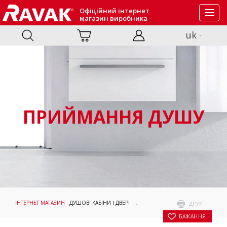
Офіційний інтернет
Toggl
магазин виробника
navig
uk
ПРИЙМАННЯ ДУШУ
ІНТЕРНЕТ МАГАЗИН
:
ДУШОВІ КАБІНИ І ДВЕРІ
:
ПРИЙМАННЯ ДУШУ
: НЕРУХОМА СТ
ДРУК
БАЖАННЯ