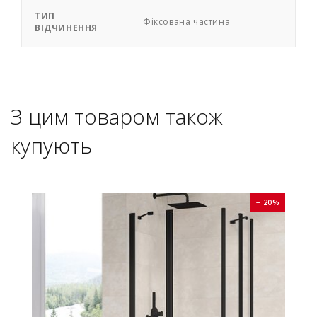
ТИП
Фіксована частина
ВІДЧИНЕННЯ
З цим товаром також
купують
0%
− 20%