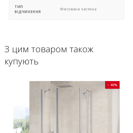
ТИП
Фіксована частина
ВІДЧИНЕННЯ
З цим товаром також
купують
0%
− 40%