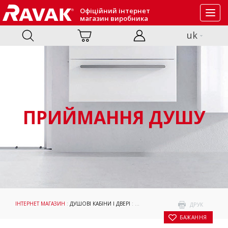
Офіційний інтернет
Toggl
магазин виробника
navig
uk
ПРИЙМАННЯ ДУШУ
ІНТЕРНЕТ МАГАЗИН
:
ДУШОВІ КАБІНИ І ДВЕРІ
:
ПРИЙМАННЯ ДУШУ
: НЕРУХОМА СТ
ДРУК
БАЖАННЯ