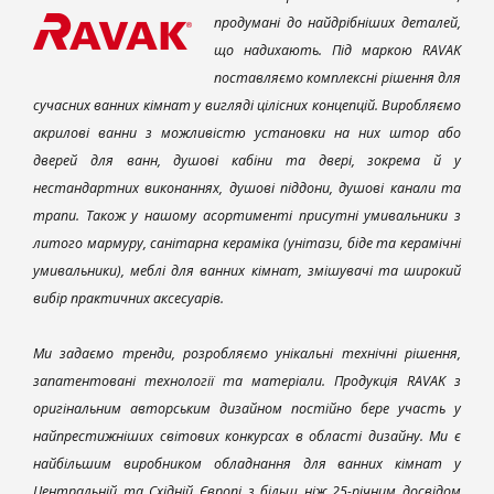
продумані до найдрібніших деталей,
що надихають. Під маркою RAVAK
поставляємо комплексні рішення для
сучасних ванних кімнат у вигляді цілісних концепцій. Виробляємо
акрилові ванни з можливістю установки на них штор або
дверей для ванн, душові кабіни та двері, зокрема й у
нестандартних виконаннях, душові піддони, душові канали та
трапи. Також у нашому асортименті присутні умивальники з
литого мармуру, санітарна кераміка (унітази, біде та керамічні
умивальники), меблі для ванних кімнат, змішувачі та широкий
вибір практичних аксесуарів.
Ми задаємо тренди, розробляємо унікальні технічні рішення,
запатентовані технології та матеріали. Продукція RAVAK з
оригінальним авторським дизайном постійно бере участь у
найпрестижніших світових конкурсах в області дизайну. Ми є
найбільшим виробником обладнання для ванних кімнат у
Центральній та Східній Європі з більш ніж 25-річним досвідом