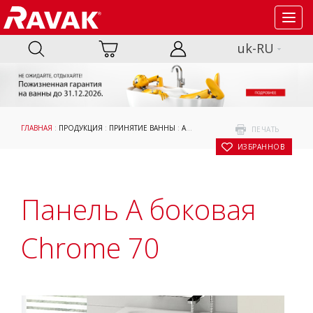
Toggl
navig
uk-RU
ГЛАВНАЯ
:
ПРОДУКЦИЯ
:
ПРИНЯТИЕ ВАННЫ
:
АКСЕССУАРЫ
:
ОПОРЫ, ПАНЕЛИ И К
ПЕЧАТЬ
В ИЗБРАННОЕ
Панель A боковая
Chrome 70