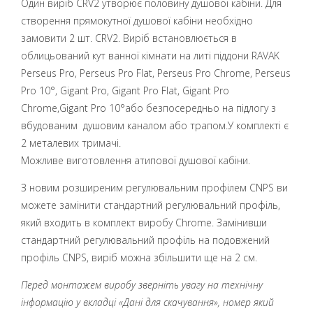
Один виріб CRV2 утворює половину душової кабіни. Для
створення прямокутної душової кабіни необхідно
замовити 2 шт. CRV2. Виріб встановлюється в
облицьований кут ванної кімнати на литі піддони RAVAK
Perseus Pro, Perseus Pro Flat, Perseus Pro Chrome, Perseus
Pro 10°, Gigant Pro, Gigant Pro Flat, Gigant Pro
Chrome,Gigant Pro 10°або безпосередньо на підлогу з
вбудованим душовим каналом або трапом.У комплекті є
2 металевих тримачі.
Можливе виготовлення атипової душової кабіни.
З новим розширеним регулювальним профілем CNPS ви
можете замінити стандартний регулювальний профіль,
який входить в комплект виробу Chrome. Замінивши
стандартний регулювальний профіль на подовжений
профіль CNPS, виріб можна збільшити ще на 2 см.
Перед монтажем виробу зверніть увагу на технічну
інформацію у вкладці «Дані для скачування», номер який