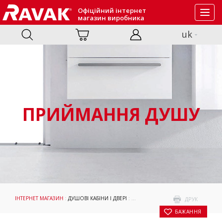
Офіційний інтернет
Toggl
магазин виробника
navig
uk
ПРИЙМАННЯ ДУШУ
ІНТЕРНЕТ МАГАЗИН
:
ДУШОВІ КАБІНИ І ДВЕРІ
:
ПРИЙМАННЯ ДУШУ
: ДУШОВА КАБІ
ДРУК
БАЖАННЯ