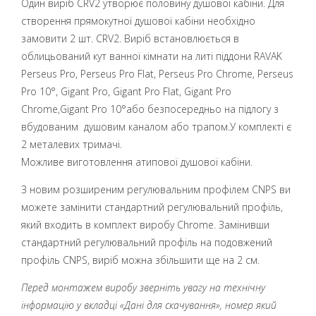
Один виріб CRV2 утворює половину душової кабіни. Для
створення прямокутної душової кабіни необхідно
замовити 2 шт. CRV2. Виріб встановлюється в
облицьований кут ванної кімнати на литі піддони RAVAK
Perseus Pro, Perseus Pro Flat, Perseus Pro Chrome, Perseus
Pro 10°, Gigant Pro, Gigant Pro Flat, Gigant Pro
Chrome,Gigant Pro 10°або безпосередньо на підлогу з
вбудованим душовим каналом або трапом.У комплекті є
2 металевих тримачі.
Можливе виготовлення атипової душової кабіни.
З новим розширеним регулювальним профілем CNPS ви
можете замінити стандартний регулювальний профіль,
який входить в комплект виробу Chrome. Замінивши
стандартний регулювальний профіль на подовжений
профіль CNPS, виріб можна збільшити ще на 2 см.
Перед монтажем виробу зверніть увагу на технічну
інформацію у вкладці «Дані для скачування», номер який