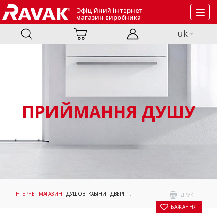
Офіційний інтернет
Toggl
магазин виробника
navig
uk
ПРИЙМАННЯ ДУШУ
ІНТЕРНЕТ МАГАЗИН
:
ДУШОВІ КАБІНИ І ДВЕРІ
:
ПРИЙМАННЯ ДУШУ
: ДУШОВА КАБІ
ДРУК
БАЖАННЯ