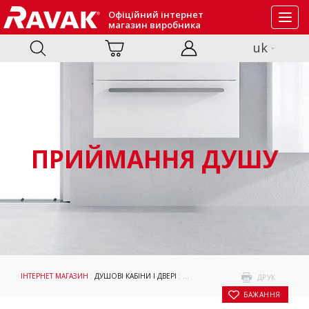
Офіційний інтернет
Toggl
магазин виробника
navig
uk
ПРИЙМАННЯ ДУШУ
ІНТЕРНЕТ МАГАЗИН
:
ДУШОВІ КАБІНИ І ДВЕРІ
:
ПРИЙМАННЯ ДУШУ
: ДУШОВА КАБІ
ДРУК
БАЖАННЯ