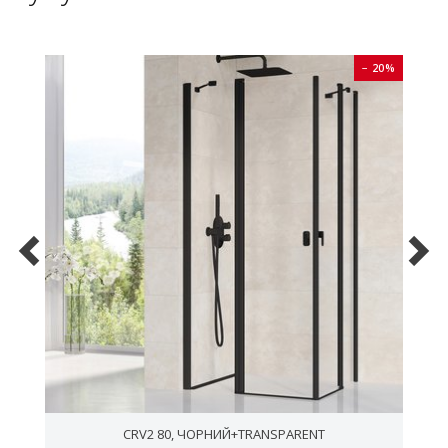
0%
− 20%
CRV2 80, ЧОРНИЙ+TRANSPARENT