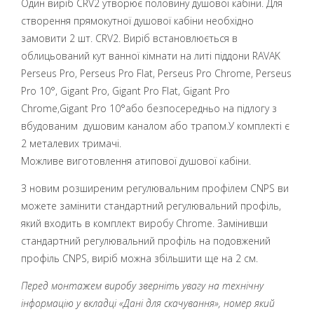
Один виріб CRV2 утворює половину душової кабіни. Для
створення прямокутної душової кабіни необхідно
замовити 2 шт. CRV2. Виріб встановлюється в
облицьований кут ванної кімнати на литі піддони RAVAK
Perseus Pro, Perseus Pro Flat, Perseus Pro Chrome, Perseus
Pro 10°, Gigant Pro, Gigant Pro Flat, Gigant Pro
Chrome,Gigant Pro 10°або безпосередньо на підлогу з
вбудованим душовим каналом або трапом.У комплекті є
2 металевих тримачі.
Можливе виготовлення атипової душової кабіни.
З новим розширеним регулювальним профілем CNPS ви
можете замінити стандартний регулювальний профіль,
який входить в комплект виробу Chrome. Замінивши
стандартний регулювальний профіль на подовжений
профіль CNPS, виріб можна збільшити ще на 2 см.
Перед монтажем виробу зверніть увагу на технічну
інформацію у вкладці «Дані для скачування», номер який