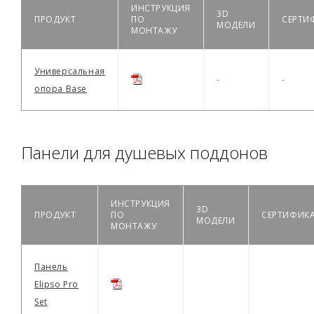
ИНСТРУКЦИЯ
3D
ПРОДУКТ
ПО
СЕРТИ
МОДЕЛИ
МОНТАЖУ
Универсальная
-
-
опора Base
Панели для душевых поддонов
ИНСТРУКЦИЯ
3D
ПРОДУКТ
ПО
СЕРТИФИК
МОДЕЛИ
МОНТАЖУ
Панель
Elipso Pro
Set