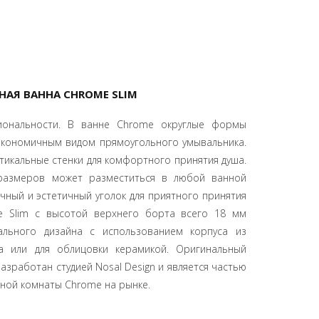
АЯ ВАННА CHROME SLIM
иональности. В ванне Chrome округлые формы
экономичным видом прямоугольного умывальника.
тикальные стенки для комфортного принятия душа.
размеров может разместиться в любой ванной
ичный и эстетичный уголок для приятного принятия
e Slim с высотой верхнего борта всего 18 мм
уального дизайна с использованием корпуса из
ва или для облицовки керамикой. Оригинальный
азработан студией Nosal Design и является частью
ной комнаты Chrome на рынке.