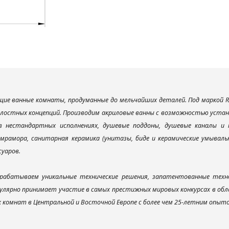
ие ванные комнаты, продуманные до мельчайших деталей. Под маркой R
елостных концепций. Производим акриловые ванны с возможностью устано
 в нестандартных исполнениях, душевые поддоны, душевые каналы 
мрамора, санитарная керамика (унитазы, биде и керамические умываль
суаров.
рабатываем уникальные технические решения, запатентованные техн
улярно принимает участие в самых престижных мировых конкурсах в об
х комнат в Центральной и Восточной Европе с более чем 25-летним опыт