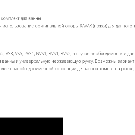
 комплект для ванны
ся использование оригинальной опоры RAVAK (ножки) для данного 
, VS3, VS5, PVS1, NVS1, BVS1, BVS2, в случае необходимости и дв
я ванны и универсальную нержавеющую ручку. Возможны варианты 
олее полной одноименной концепции д / ванных комнат на рынк