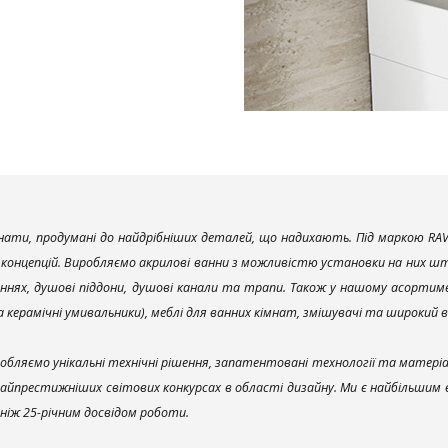
ати, продумані до найдрібніших деталей, що надихають. Під маркою RAV
х концепцій. Виробляємо акрилові ванни з можливістю установки на них што
ннях, душові піддони, душові канали та трапи. Також у нашому асортим
та керамічні умивальники), меблі для ванних кімнат, змішувачі та широкий 
обляємо унікальні технічні рішення, запатентовані технології та матері
найпрестижніших світових конкурсах в області дизайну. Ми є найбільшим
ш ніж 25-річним досвідом роботи.