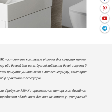
AK поставляємо комплексні рішення для сучасних ванних
р або дверей для ванн, душові кабіни та двері, зокрема й
енті присутні умивальники з литого мармуру, санітарна
вибір практичних аксесуарів.
али. Продукція RAVAK з оригінальним авторським дизайном
 виробником обладнання для ванних кімнат у Центральній