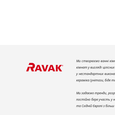
Ми створюємо ванні кімн
кімнат у вигляді цілісни
у нестандартних викона
кераміка (унітази, біде 
Ми задаємо тренди, розр
постійно бере участь у 
та Східній Європі з біль