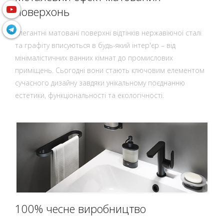
поверхонь
Елегантні матовані поверхні відтінків нержавіючої сталі
та графіту вписуються в будь-який інтер'єр – від
мінімалістичних ванних кімнат до промислових
приміщень. Сьогодні вони стають ключовим елементом
сучасного дизайну завдяки унікальному поєднанню
естетики, функціональності та екологічності.
100% чесне виробництво