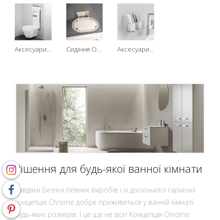
Аксесуари WC
Сидіння Ovo Chrome
Аксесуари Chrome
Рішення для будь-якої ванної кімнати
Завдяки безлічі певних виробів і їх досконалої гармонії
концепція Chrome добре приживеться у ванній кімнаті
будь-яких розмірів. І це ще не все! Концепція Chrome