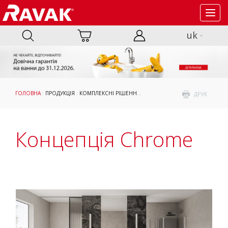
Toggl
navig
uk
ГОЛОВНА
:
ПРОДУКЦІЯ
:
КОМПЛЕКСНІ РІШЕННЯ ДЛЯ ВАННИХ КІМНАТ
: КОНЦЕПЦ
ДРУК
Концепція Chrome