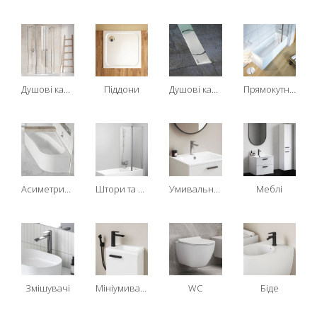
Душові кабіни
Піддони
Душові канали
Прямокутні ванни
Асиметричні ванни
Штори та двері для ванн
Умивальники
Меблі
Змішувачі
Мініумивальник
WC
Біде