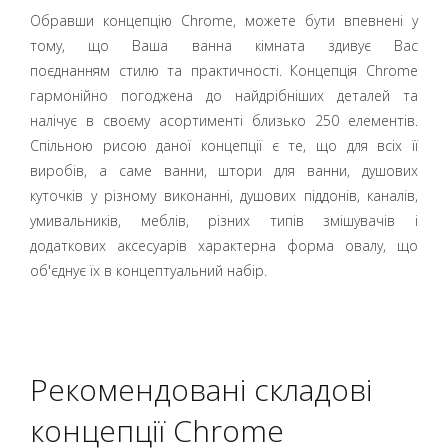
Обравши концепцію Chrome, можете бути впевнені у
тому, що Ваша ванна кімната здивує Вас
поєднанням стилю та практичності. Концепція Chrome
гармонійно погоджена до найдрібніших деталей та
налічує в своєму асортименті близько 250 елементів.
Спільною рисою даної концепції є те, що для всіх її
виробів, а саме ванни, штори для ванни, душових
куточків у різному виконанні, душових піддонів, каналів,
умивальників, меблів, різних типів змішувачів і
додаткових аксесуарів характерна форма овалу, що
об'єднує їх в концептуальний набір.
Рекомендовані складові
концепції Chrome