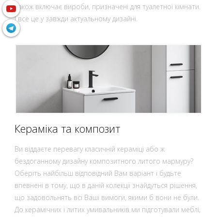
також включає вироби, призначені для туалетної кімнати.
І все це у завжди актуальному дизайні.
Кераміка та композит
Ви віддаєте перевагу класичній кераміці або ж
бездоганному дизайну композитного литого мармуру?
Оберіть найбільш відповідний Вам варіант і будьте
впевнені в тому, що в даній колекції знайдуться рішення,
що задовольнять всі Ваші вимоги, якими б вони не були.
До керамічних і литих умивальників ми підготували меблі,