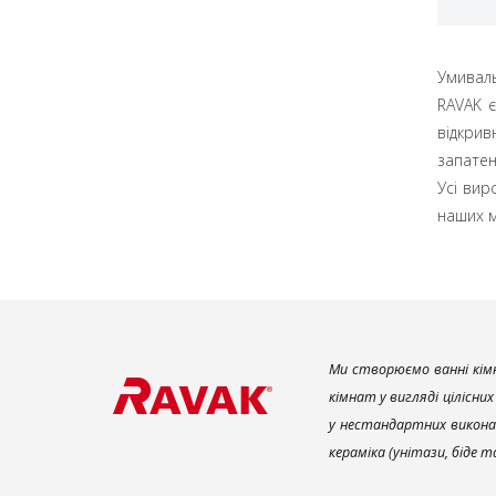
Умиваль
RAVAK є
відкри
запатен
Усі вир
наших м
Ми створюємо ванні кімн
кімнат у вигляді цілісни
у нестандартних викона
кераміка (унітази, біде 