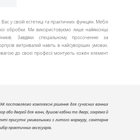
Вас у своїй естетиці та практичних функціях. Меблі
вої обробки. Ми використовуємо лише найякісніші
бників. Завдяки спеціальному просоченню за
орпусів витривалий навіть в найсуворіших умовах.
повагою до своєї професії монтують кожен елемент
AK поставляємо комплексні рішення для сучасних ванних
р або дверей для ванн, душові кабіни та двері, зокрема й
енті присутні умивальники з литого мармуру, санітарна
вибір практичних аксесуарів.