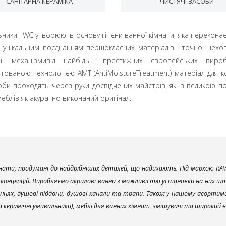
САНІТАРНА КЕРАМІКА
ЧИСТЯЧІ ЗАСОБИ
ники і WC утворюють основу гігієни ванної кімнати, яка переконає 
 унікальним поєднанням першокласних матеріалів і точної цехо
вні механізмивід найбільш престижних європейських виро
тованою технологією AMT (AntiMoistureTreatment) матеріал для к
оби проходять через руки досвідчених майстрів, які з великою 
еблів як акуратно виконаний оригінал.
ати, продумані до найдрібніших деталей, що надихають. Під маркою RAV
х концепцій. Виробляємо акрилові ванни з можливістю установки на них што
ннях, душові піддони, душові канали та трапи. Також у нашому асортим
та керамічні умивальники), меблі для ванних кімнат, змішувачі та широкий 