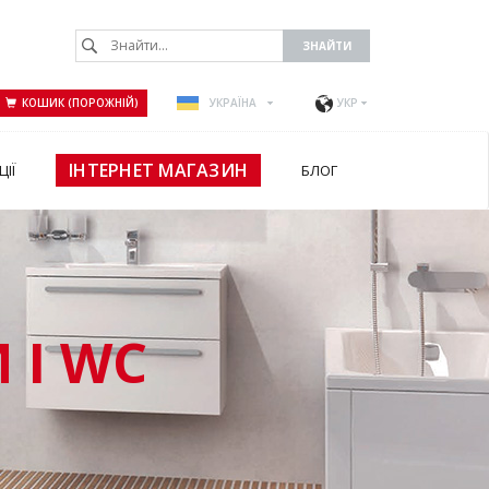
КОШИК (ПОРОЖНІЙ)
УКРАЇНА
УКР
ІНТЕРНЕТ МАГАЗИН
ЦІЇ
БЛОГ
 І WC