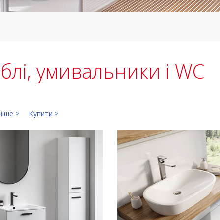
блі, умивальники і WC
ніше >
Купити >