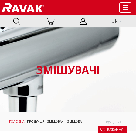
Toggl
navig
uk
ЗМІШУВАЧІ
ГОЛОВНА
:
ПРОДУКЦІЯ
:
ЗМІШУВАЧІ
:
ЗМІШУВАЧІ
:
ПОДВІЙНІ ДУШОВІ СИСТЕМИ
:
ДРУК
БАЖАННЯ