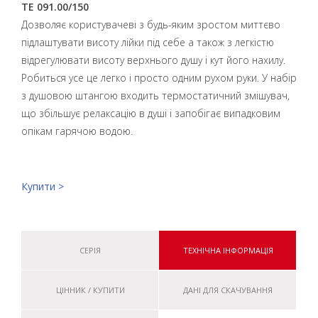
TE 091.00/150
Дозволяє користувачеві з будь-яким зростом миттєво
підлаштувати висоту лійки під себе а також з легкістю
відрегулювати висоту верхнього душу і кут його нахилу.
Робиться усе це легко і просто одним рухом руки. У набір
з душовою штангою входить термостатичний змішувач,
що збільшує релаксацію в душі і запобігає випадковим
опікам гарячою водою.
Купити >
СЕРІЯ
ТЕХНІЧНА ІНФОРМАЦІЯ
ЦІННИК / КУПИТИ
ДАНІ ДЛЯ СКАЧУВАННЯ