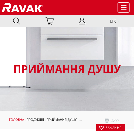
Toggl
navig
uk
ПРИЙМАННЯ ДУШУ
ГОЛОВНА
:
ПРОДУКЦІЯ
:
ПРИЙМАННЯ ДУШУ
:
ДУШОВІ КАБІНИ ТА ДВЕРІ
:
NEXTY
: 
ДРУК
БАЖАННЯ