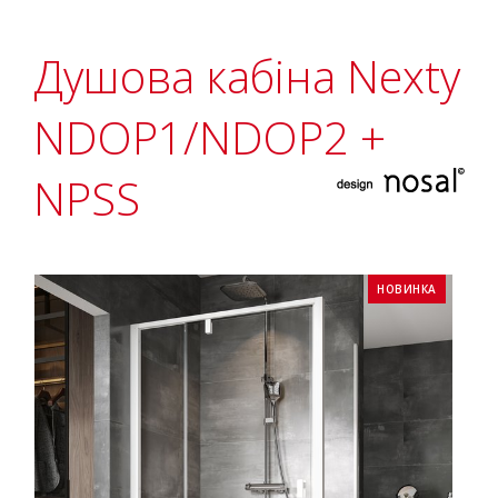
Душова кабіна Nexty
NDOP1/NDOP2 +
NPSS
НОВИНКА