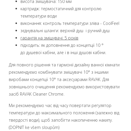
висота змішувача: 150 мм
картридж: термостатичний для контролю
температури води
виконання: контроль температури зліва - CoolFeel
зєднувальні шланги: верхній душ і ручний душ
гарантія на змішувачі: 5 років
підходить: як доповнення до концепції 10 °
до душевої кабіни, але і в інші душові кабіни.
Для повного рішення та гармонії дизайну ванної кімнати
рекомендуємо комбінувати змішувачі 10° з іншими
виробами концепції 10° та аксесуарами RAVAK. Для
зовнішнього очищення рекомендуємо використовувати
засіб RAVAK Cleaner Chrome.
Ми рекомендуємо час від часу повертати регулятор
температури до максимального положення (залежно від
твердості води), щоб запобігти накопиченню накипу.
(DOPNIT ke všem sloupům)