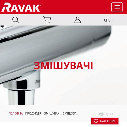
Toggl
navig
uk
ЗМІШУВАЧІ
ГОЛОВНА
:
ПРОДУКЦІЯ
:
ЗМІШУВАЧІ
:
ЗМІШУВАЧІ
:
ПОДВІЙНІ ДУШОВІ СИСТЕМИ
:
ДРУК
БАЖАННЯ