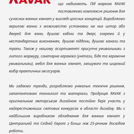
що надихають. Під маркою RAVAK
поставляємо комплексні рішення для
сучасних ванних кімнат у вигляді цілісних концепцій. Виробляємо
акрилові ванни з можливістю установки на них штор або
дверей для ванн, душові кабіни та двері, зокрема й у
нестандартних виконаннях, душові піддони, душові канали та
трапи. Також у нашому асортименті присутні умивальники з
литого мармуру, санітарна кераміка (унітази, біде та керамічні
умивальники), меблі для ванних кімнат, змішувачі та широкий
вибір практичних аксесуарів.
Ми задаємо тренди, розробляємо унікальні технічні рішення,
запатентовані технології та матеріали. Продукція RAVAK з
оригінальним авторським дизайном постійно бере участь у
найпрестижніших світових конкурсах в області дизайну. Ми є
найбільшим виробником обладнання для ванних кімнат у
Центральній та Східній Європі з більш ніж 25-річним досвідом
роботи.