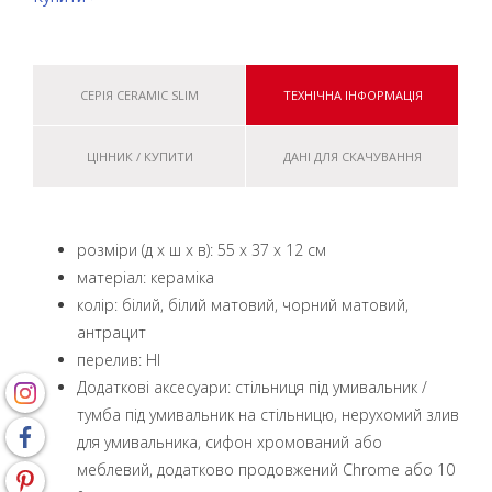
СЕРІЯ CERAMIC SLIM
ТЕХНІЧНА ІНФОРМАЦІЯ
ЦІННИК / КУПИТИ
ДАНІ ДЛЯ СКАЧУВАННЯ
розміри (д x ш x в): 55 x 37 x 12 см
матеріал: кераміка
колір: білий, білий матовий, чорний матовий,
антрацит
перелив: НІ
Додаткові аксесуари: стільниця під умивальник /
тумба під умивальник на стільницю, нерухомий злив
для умивальника, сифон хромований або
меблевий, додатково продовжений Chrome або 10