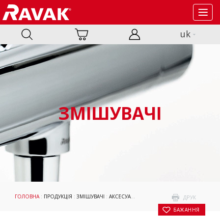
Toggl
navig
uk
ЗМІШУВАЧІ
ГОЛОВНА
:
ПРОДУКЦІЯ
:
ЗМІШУВАЧІ
:
АКСЕСУАРИ
:
ДУШОВІ ТРИМАЧІ
: КРОНШТЕЙН
ДРУК
БАЖАННЯ