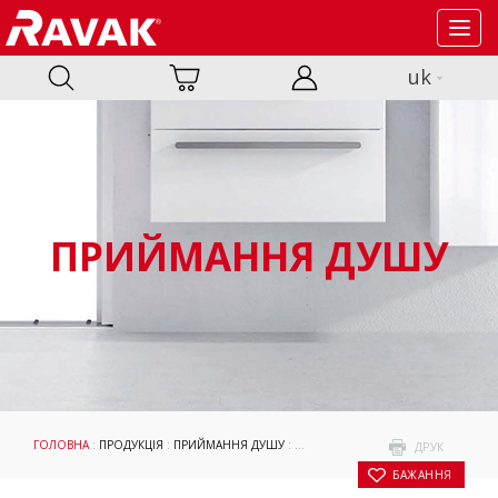
Toggl
navig
uk
ПРИЙМАННЯ ДУШУ
ГОЛОВНА
:
ПРОДУКЦІЯ
:
ПРИЙМАННЯ ДУШУ
:
ДУШОВІ ПІДДОНИ
:
АКСЕСУАРИ
:
ПА
ДРУК
БАЖАННЯ