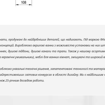
ати, продумані до найдрібніших деталей, що надихають. Під маркою RAV
х концепцій. Виробляємо акрилові ванни з можливістю установки на них што
ннях, душові піддони, душові канали та трапи. Також у нашому асортим
та керамічні умивальники), меблі для ванних кімнат, змішувачі та широкий 
обляємо унікальні технічні рішення, запатентовані технології та матері
найпрестижніших світових конкурсах в області дизайну. Ми є найбільшим
ш ніж 25-річним досвідом роботи.