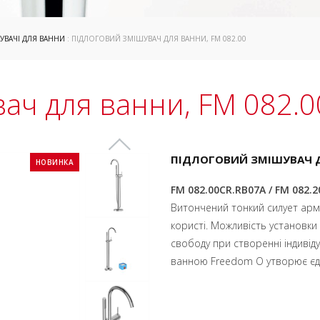
УВАЧІ ДЛЯ ВАННИ
: ПІДЛОГОВИЙ ЗМІШУВАЧ ДЛЯ ВАННИ, FM 082.00
ач для ванни, FM 082.0
ПІДЛОГОВИЙ ЗМІШУВАЧ 
НОВИНКА
FM 082.00CR.RB07A / FM 082.
Витончений тонкий силует арма
користі. Можливість установки
свободу при створенні індивід
ванною Freedom O утворює єди