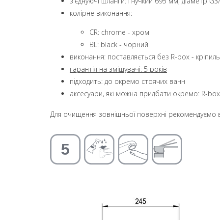
з'єднуючі шланги: гнучкий 695 мм, діаметр G3
колірне виконання:
CR: chrome - хром
BL: black - чорний
виконання: поставляється без R-box - кріпил
гарантія на змішувачі: 5 років
підходить: до окремо стоячих ванн
аксесуари, які можна придбати окремо: R-box
Для очищення зовнішньої поверхні рекомендуємо в