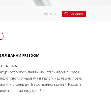
ДРУК
БАЖАННЯ
0
ДЛЯ ВАННИ FREEDOM
20BL.RB07A
тури утворює у ванній кімнаті симфонію краси і
 підлогового змішувача в підлогу надає Вам повну
уальних рішень для Вашої ванної кімнати. Разом з
не ціле в єдиному дизайні.