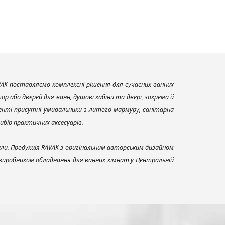
AK поставляємо комплексні рішення для сучасних ванних
р або дверей для ванн, душові кабіни та двері, зокрема й
енті присутні умивальники з литого мармуру, санітарна
вибір практичних аксесуарів.
али. Продукція RAVAK з оригінальним авторським дизайном
 виробником обладнання для ванних кімнат у Центральній