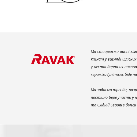
Ми створюємо ванні кімн
кімнат у вигляді цілісни
у нестандартних викона
кераміка (унітази, біде 
Ми задаємо тренди, розр
постійно бере участь у 
та Східній Європі з біль