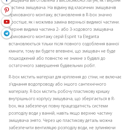
змішувача виготовлена з високоякісної латуні, як і верхня
частина змішувача. На відміну від класичних змішувачів
прихованого монтажу, встановлення в R-box значно
простіше, як і можлива заміна верхньої видимої частини.
Верхня видима частина 2- або 3-ходового змішувача
прихованого монтажу серій Espirit та Eleganta
встановлюється тільки після повного оздоблення ванної
кімнати, тому ви будете впевнені, що змішувач не буде
пошкоджений або повністю не зникне з будівлі до
остаточного завершення будівельних робіт.
R-box містить матеріал для кріплення до стіни, не включає
з'єднання водопроводу або іншого сантехнічного
матеріалу. R-box містить робочу пластикову кришку
внутрішнього корпусу змішувача, що зберігається в R-
box, яка забезпечує повну працездатність системи
розподілу води у ванній, навіть якщо верхню частину
змішувача знято. Через цю пластикову деталь можна
забезпечити вентиляцію розподілу води, не зупиняючи