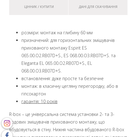
ЦІННИК / КУПИТИ
ДАНІ ДЛЯ СКАЧУВАННЯ
розміри: монтаж на глибину 60 мм
призначений: для горизонтальних змішувачів
прихованого монтажу Espirit ES
065.00.O2.RB07D+S., ES 068.00.O3.RB07D+S. та
Eleganta EL 065.00.O2.RB07D+S., EL
068.00.O3.RB07D+S.
встановлення: дуже просте та безпечне
монтаж: в класичну цегляну перегородку, або в
гіпсокартон
гарантія: 10 років
R-box – це універсальна система установки 2- та 3-
ходових змішувачів прихованого монтажу, що
вбудовується в стіну. Нижня частина вбудованого R-box