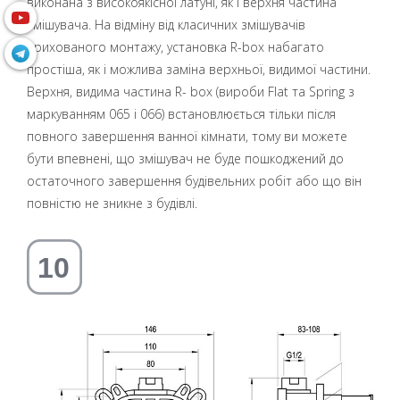
виконана з високоякісної латуні, як і верхня частина
змішувача. На відміну від класичних змішувачів
прихованого монтажу, установка R-box набагато
простіша, як і можлива заміна верхньої, видимої частини.
Верхня, видима частина R- box (вироби Flat та Spring з
маркуванням 065 і 066) встановлюється тільки після
повного завершення ванної кімнати, тому ви можете
бути впевнені, що змішувач не буде пошкоджений до
остаточного завершення будівельних робіт або що він
повністю не зникне з будівлі.