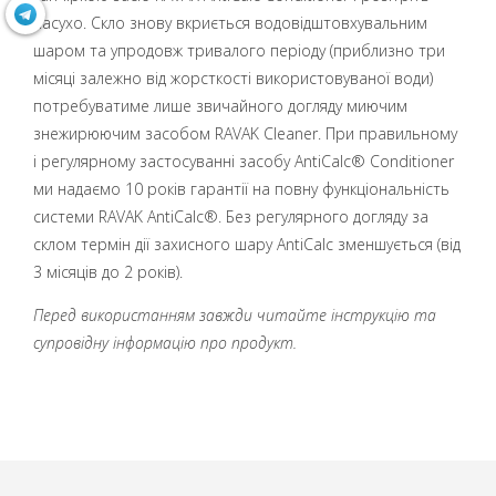
насухо. Скло знову вкриється водовідштовхувальним
шаром та упродовж тривалого періоду (приблизно три
місяці залежно від жорсткості використовуваної води)
потребуватиме лише звичайного догляду миючим
знежирюючим засобом RAVAK Cleaner. При правильному
і регулярному застосуванні засобу AntiCalc® Conditioner
ми надаємо 10 років гарантії на повну функціональність
системи RAVAK AntiCalc®. Без регулярного догляду за
склом термін дії захисного шару AntiCalc зменшується (від
3 місяців до 2 років).
Перед використанням завжди читайте інструкцію та
супровідну інформацію про продукт.