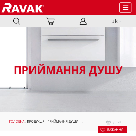
Toggl
navig
uk
ПРИЙМАННЯ ДУШУ
ГОЛОВНА
:
ПРОДУКЦІЯ
:
ПРИЙМАННЯ ДУШУ
:
ЧИСТЯЧІ ЗАСОБИ
: RAVAK ANTICAL
ДРУК
БАЖАННЯ