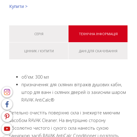
Купити >
СЕРІЯ
ТЕХНІЧНА ІНФОРМАЦІЯ
ЦІННИК / КУПИТИ
ДАНІ ДЛЯ СКАЧУВАННЯ
об'єм: 300 мл
призначення: для скляних вітражів душових кабін,
штор для ванн і скляних дверей із захисним шаром
RAVAK AntiCalc®
Ретельно очистіть поверхню скла і знежирте миючим
засобом RAVAK Cleaner. На внутрішню сторону
абсолютно чистого і сухого скла нанесіть сухою
ганчіркою засіб RAVAK AntiCalc Conditioner і розітріть