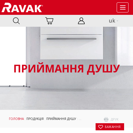
Toggl
navig
uk
ПРИЙМАННЯ ДУШУ
ГОЛОВНА
:
ПРОДУКЦІЯ
:
ПРИЙМАННЯ ДУШУ
:
ДУШОВІ КАБІНИ ТА ДВЕРІ
:
BLIX SLIM
ДРУК
БАЖАННЯ