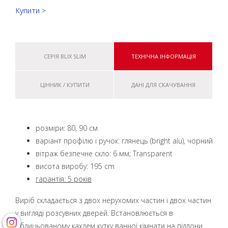
Купити >
СЕРІЯ BLIX SLIM
ТЕХНІЧНА ІНФОРМАЦІЯ
ЦІННИК / КУПИТИ
ДАНІ ДЛЯ СКАЧУВАННЯ
розміри: 80, 90 см
варіант профілю і ручок: глянець (bright alu), чорний
вітраж безпечне скло: 6 мм; Transparent
висота виробу: 195 cm
гарантія: 5 років
Виріб складається з двох нерухомих частин і двох частин
у вигляді розсувних дверей. Встановлюється в
облицьованому кахлем кутку ванної кімнати на піддони