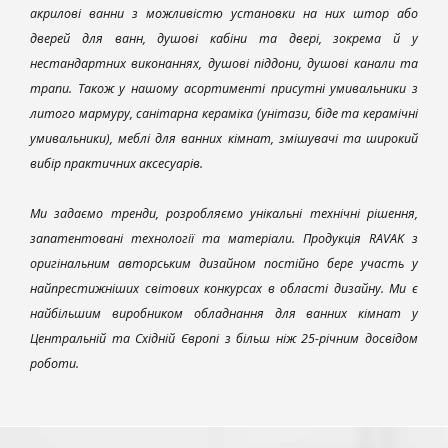
акрилові ванни з можливістю установки на них штор або
дверей для ванн, душові кабіни та двері, зокрема й у
нестандартних виконаннях, душові піддони, душові канали та
трапи. Також у нашому асортименті присутні умивальники з
литого мармуру, санітарна кераміка (унітази, біде та керамічні
умивальники), меблі для ванних кімнат, змішувачі та широкий
вибір практичних аксесуарів.
Ми задаємо тренди, розробляємо унікальні технічні рішення,
запатентовані технології та матеріали. Продукція RAVAK з
оригінальним авторським дизайном постійно бере участь у
найпрестижніших світових конкурсах в області дизайну. Ми є
найбільшим виробником обладнання для ванних кімнат у
Центральній та Східній Європі з більш ніж 25-річним досвідом
роботи.