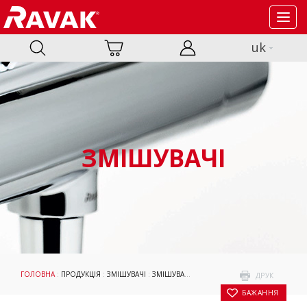
Toggl
navig
uk
ЗМІШУВАЧІ
ГОЛОВНА
:
ПРОДУКЦІЯ
:
ЗМІШУВАЧІ
:
ЗМІШУВАЧІ
:
ПОДВІЙНІ ДУШОВІ СИСТЕМИ
:
ДРУК
БАЖАННЯ