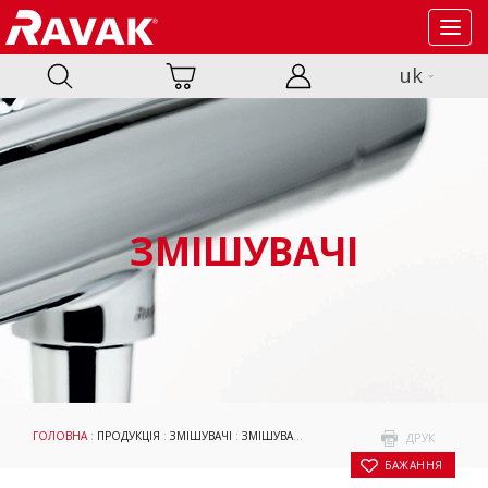
Toggl
navig
uk
ЗМІШУВАЧІ
ГОЛОВНА
:
ПРОДУКЦІЯ
:
ЗМІШУВАЧІ
:
ЗМІШУВАЧІ
:
ПОДВІЙНІ ДУШОВІ СИСТЕМИ
:
ДРУК
БАЖАННЯ