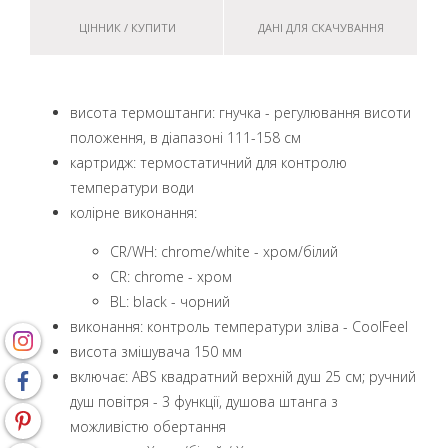
ЦІННИК / КУПИТИ
ДАНІ ДЛЯ СКАЧУВАННЯ
висота термоштанги: гнучка - регулювання висоти
положення, в діапазоні 111-158 см
картридж: термостатичний для контролю
температури води
колірне виконання:
CR/WH: chrome/white - хром/білий
CR: chrome - хром
BL: black - чорний
виконання: контроль температури зліва - CoolFeel
висота змішувача 150 мм
включає: ABS квадратний верхній душ 25 cм; ручний
душ повітря - 3 функції, душова штанга з
можливістю обертання