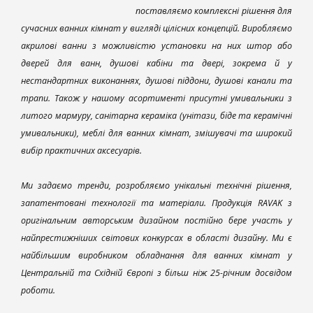
поставляємо комплексні рішення для
сучасних ванних кімнат у вигляді цілісних концепцій. Виробляємо
акрилові ванни з можливістю установки на них штор або
дверей для ванн, душові кабіни та двері, зокрема й у
нестандартних виконаннях, душові піддони, душові канали та
трапи. Також у нашому асортименті присутні умивальники з
литого мармуру, санітарна кераміка (унітази, біде та керамічні
умивальники), меблі для ванних кімнат, змішувачі та широкий
вибір практичних аксесуарів.
Ми задаємо тренди, розробляємо унікальні технічні рішення,
запатентовані технології та матеріали. Продукція RAVAK з
оригінальним авторським дизайном постійно бере участь у
найпрестижніших світових конкурсах в області дизайну. Ми є
найбільшим виробником обладнання для ванних кімнат у
Центральній та Східній Європі з більш ніж 25-річним досвідом
роботи.