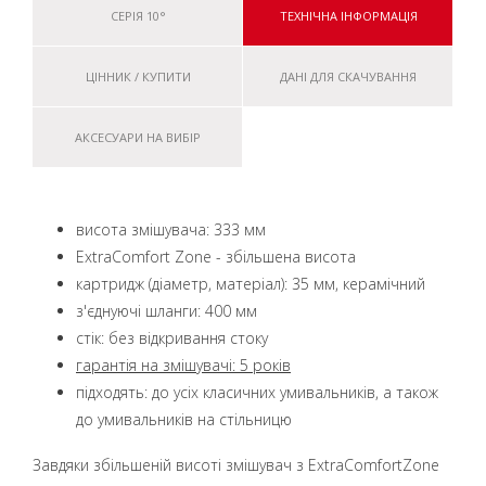
СЕРІЯ 10°
ТЕХНІЧНА ІНФОРМАЦІЯ
ЦІННИК / КУПИТИ
ДАНІ ДЛЯ СКАЧУВАННЯ
АКСЕСУАРИ НА ВИБІР
висота змішувача: 333 мм
ExtraComfort Zone - збільшена висота
картридж (діаметр, матеріал): 35 мм, керамічний
з'єднуючі шланги: 400 мм
стік: без відкривання стоку
гарантія на змішувачі: 5 років
підходять: до усіх класичних умивальників, а також
до умивальників на стільницю
Завдяки збільшеній висоті змішувач з ExtraComfortZone