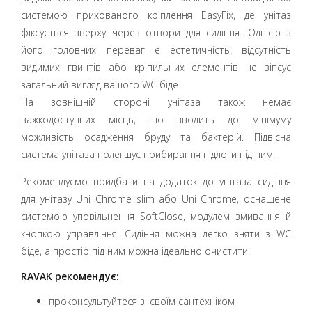
системою прихованого кріплення EasyFix, де унітаз
фіксується зверху через отвори для сидіння. Однією з
його головних переваг є естетичність: відсутність
видимих гвинтів або кріпильних елементів не зіпсує
загальний вигляд вашого WC біде.
На зовнішній стороні унітаза також немає
важкодоступних місць, що зводить до мінімуму
можливість осадження бруду та бактерій. Підвісна
система унітаза полегшує прибирання підлоги під ним.
Рекомендуємо придбати на додаток до унітаза сидіння
для унітазу Uni Chrome slim або Uni Chrome, оснащене
системою уповільнення SoftClose, модулем змивання й
кнопкою управління. Сидіння можна легко зняти з WC
біде, а простір під ним можна ідеально очистити.
RAVAK рекомендує:
проконсультуйтеся зі своїм сантехніком