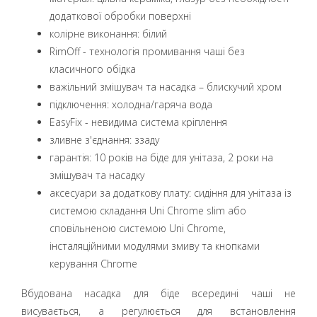
додаткової обробки поверхні
колірне виконання: білий
RimOff - технологія промивання чаші без
класичного обідка
важільний змішувач та насадка – блискучий хром
підключення: холодна/гаряча вода
EasyFix - невидима система кріплення
зливне з'єднання: ззаду
гарантія: 10 років на біде для унітаза, 2 роки на
змішувач та насадку
аксесуари за додаткову плату: сидіння для унітаза із
системою складання Uni Chrome slim або
сповільненою системою Uni Chrome,
інсталяційними модулями змиву та кнопками
керування Chrome
Вбудована насадка для біде всередині чаші не
висувається, а регулюється для встановлення