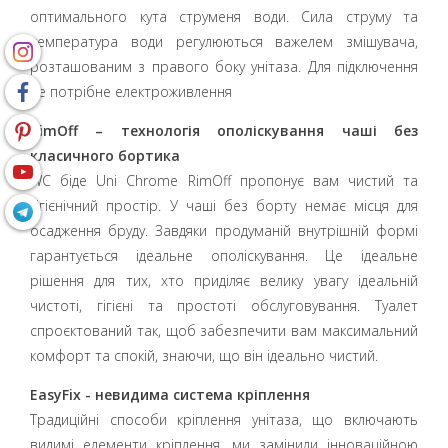
оптимального кута струменя води. Сила струму та
температура води регулюються важелем змішувача,
розташованим з правого боку унітаза. Для підключення
не потрібне електроживлення
RimOff – технологія ополіскування чаші без
класичного бортика
WC біде Uni Chrome RimOff пропонує вам чистий та
гігієнічний простір. У чаші без борту немає місця для
осадження бруду. Завдяки продуманій внутрішній формі
гарантується ідеальне ополіскування. Це ідеальне
рішення для тих, хто приділяє велику увагу ідеальній
чистоті, гігієні та простоті обслуговування. Туалет
спроєктований так, щоб забезпечити вам максимальний
комфорт та спокій, знаючи, що він ідеально чистий.
EasyFix - невидима система кріплення
Традиційні способи кріплення унітаза, що включають
видимі елементи кріплення, ми замінили інноваційною