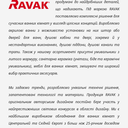
продумані до найдрібніших деталей,
що надихають. Під маркою RAVAK
поставляємо комплексні рішення для
сучасних ванних кімнат у вигляді цілісних концепцій. Виробляємо
акрилові ванни з можливістю установки на них штор або
дверей для ванн, душові кабіни та двері, зокрема й у
нестандартних виконаннях, душові піддони, душові канали та
трапи. Також у нашому асортименті присутні умивальники з
литого мармуру, санітарна кераміка (унітази, біде та керамічні
умивальники), меблі для ванних кімнат, змішувачі та широкий
вибір практичних аксесуарів.
Ми задаємо тренди, розробляємо унікальні технічні рішення,
запатентовані технології та матеріали. Продукція RAVAK з
оригінальним авторським дизайном постійно бере участь у
найпрестижніших світових конкурсах в області дизайну. Ми є
найбільшим виробником обладнання для ванних кімнат у
Центральній та Східній Європі з більш ніж 25-річним досвідом