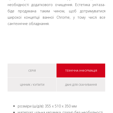
необхідності додаткового очищення. Естетика унітаза-
біде продумана таким чином, щоб дотримуватися
широкої концепції ванної Chrome, у тому числі все
сантехнічне обладнання.
СЕРІЯ
ТЕХНІЧНА ІНФОРМАЦІЯ
ЦІННИК / КУПИТИ
ДАНІ ДЛЯ СКАЧУВАННЯ
розміри (ш/д/в): 355 х 510 х 350 мм
матеріал: цільна кераміка, глазур без необхідності