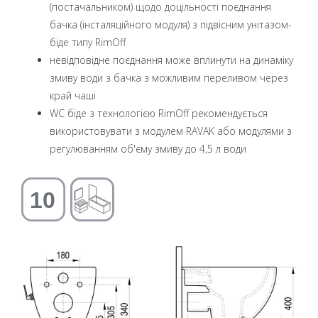
(постачальником) щодо доцільності поєднання
бачка (інсталяційного модуля) з підвісним унітазом-
біде типу RimOff
невідповідне поєднання може вплинути на динаміку
змиву води з бачка з можливим переливом через
край чаші
WC біде з технологією RimOff рекомендується
використовувати з модулем RAVAK або модулями з
регулюванням об'єму змиву до 4,5 л води