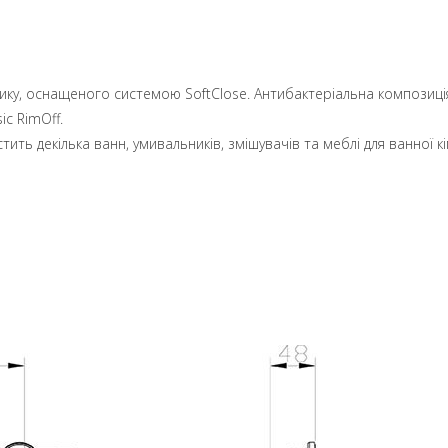
тику, оснащеного системою SoftClose. Антибактеріальна композиція
ic RimOff.
ить декілька ванн, умивальників, змішувачів та меблі для ванної к