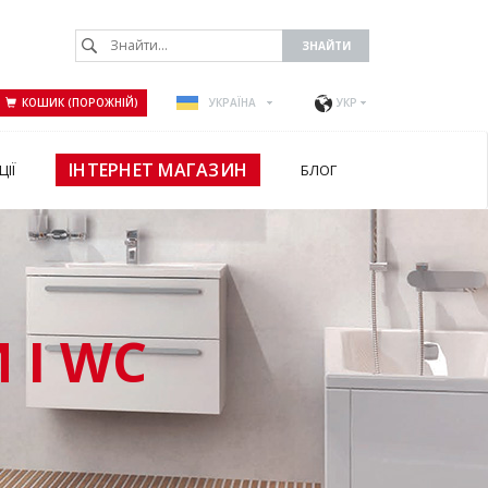
КОШИК (ПОРОЖНІЙ)
УКРАЇНА
УКР
ІНТЕРНЕТ МАГАЗИН
ЦІЇ
БЛОГ
 І WC