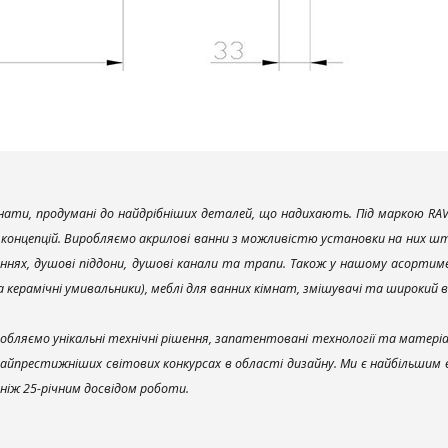
ати, продумані до найдрібніших деталей, що надихають. Під маркою RAV
х концепцій. Виробляємо акрилові ванни з можливістю установки на них што
ннях, душові піддони, душові канали та трапи. Також у нашому асортим
та керамічні умивальники), меблі для ванних кімнат, змішувачі та широкий 
обляємо унікальні технічні рішення, запатентовані технології та матері
найпрестижніших світових конкурсах в області дизайну. Ми є найбільшим
ш ніж 25-річним досвідом роботи.