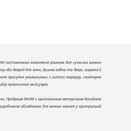
AK поставляємо комплексні рішення для сучасних ванних
р або дверей для ванн, душові кабіни та двері, зокрема й
енті присутні умивальники з литого мармуру, санітарна
вибір практичних аксесуарів.
али. Продукція RAVAK з оригінальним авторським дизайном
 виробником обладнання для ванних кімнат у Центральній