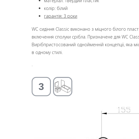
матеріал: твердий пластик
колір: білий
гарантія: 3 роки
WC сидіння Classic виконано з міцного білого плас
включення сполуки срібла. Призначене для WC Class
Вирібпристосований однойменній концепції, яка міст
в одному стилі.
.