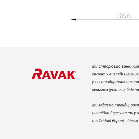
Ми створюємо ванні кімн
кімнат у вигляді цілісни
у нестандартних викона
кераміка (унітази, біде 
Ми задаємо тренди, розр
постійно бере участь у 
та Східній Європі з біль