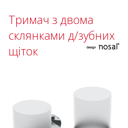
Тримач з двома
склянками д/зубних
щіток