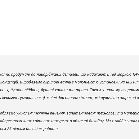
ати, продумані до найдрібніших деталей, що надихають. Під маркою RAV
х концепцій. Виробляємо акрилові ванни з можливістю установки на них што
ннях, душові піддони, душові канали та трапи. Також у нашому асортим
та керамічні умивальники), меблі для ванних кімнат, змішувачі та широкий 
обляємо унікальні технічні рішення, запатентовані технології та матері
найпрестижніших світових конкурсах в області дизайну. Ми є найбільшим
ш ніж 25-річним досвідом роботи.