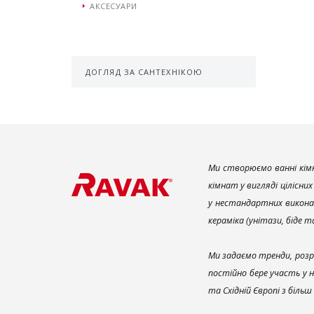
АКСЕСУАРИ
ДОГЛЯД ЗА САНТЕХНІКОЮ
Ми створюємо ванні кімн
кімнат у вигляді цілісни
у нестандартних викона
кераміка (унітази, біде 
Ми задаємо тренди, розр
постійно бере участь у 
та Східній Європі з біль