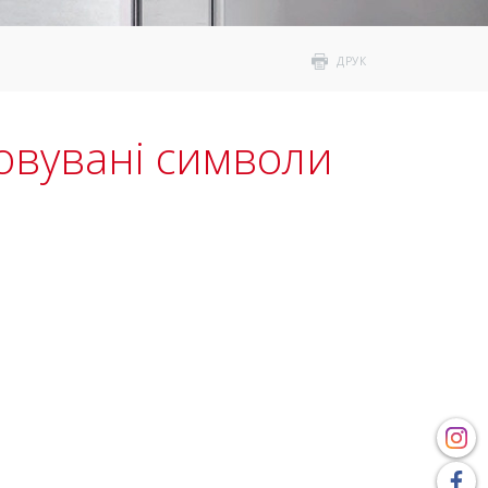
ДРУК
овувані символи