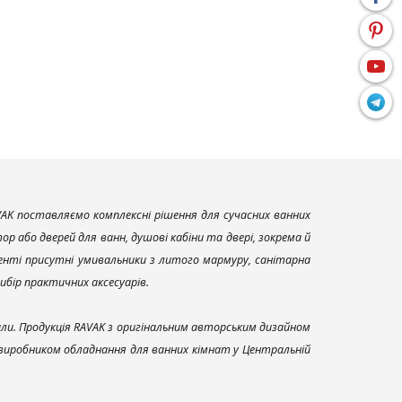
AK поставляємо комплексні рішення для сучасних ванних
р або дверей для ванн, душові кабіни та двері, зокрема й
енті присутні умивальники з литого мармуру, санітарна
вибір практичних аксесуарів.
али. Продукція RAVAK з оригінальним авторським дизайном
 виробником обладнання для ванних кімнат у Центральній