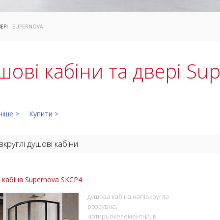
ЕРІ
: SUPERNOVA
шові кабіни та двері Su
ніше >
Купити >
вкруглі душові кабіни
кабіна Supernova SKCP4
душова кабіна напівкругла
розсувна,
чотирьохелементна, в