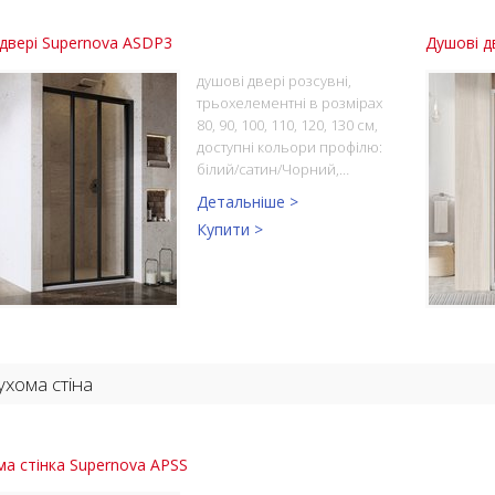
двері Supernova ASDP3
Душові д
душові двері розсувні,
трьохелементні в розмірах
80, 90, 100, 110, 120, 130 см,
доступні кольори профілю:
білий/сатин/Чорний,…
Детальніше >
Купити >
хома стіна
а стінка Supernova APSS