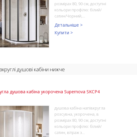
розмірах 80, 90 см, доступні
кольори профілю: білий/
сатин/Чорний,…
Детальніше >
Купити >
вкруглі душові кабіни нижче
угла душова кабіна укорочена Supernova SKCP4
душова кабіна напівкругла
розсувна, укорочена, в
розмірах 80, 90 см, доступні
кольори профілю: білий/
сатин, вітраж з…