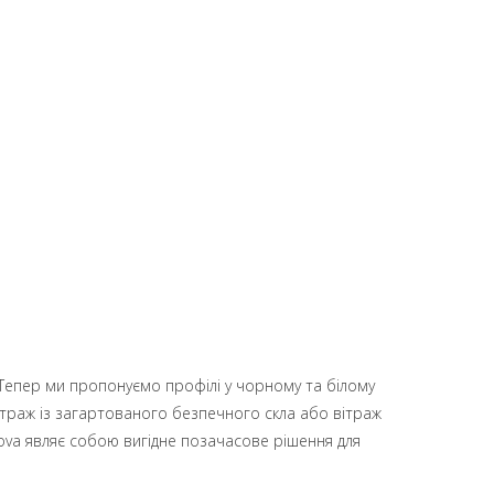
 Тепер ми пропонуємо профілі у чорному та білому
раж із загартованого безпечного скла або вітраж
nova являє собою вигідне позачасове рішення для