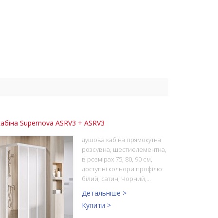
абіна Supernova ASRV3 + ASRV3
душова кабіна прямокутна
розсувна, шестиелементна,
в розмірах 75, 80, 90 см,
доступні кольори профілю:
білий, сатин, Чорний,…
Детальніше >
Купити >