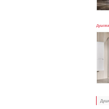
Душова 
Душо