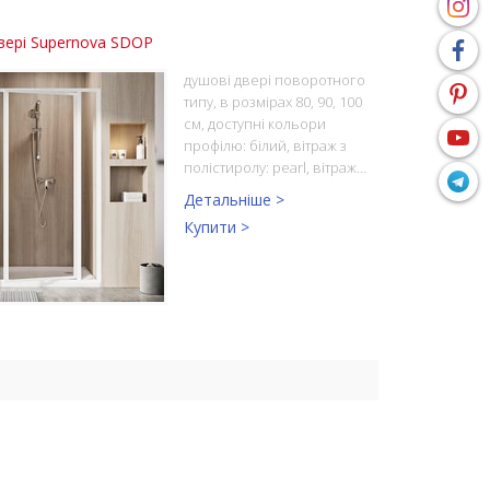
вері Supernova SDOP
душові двері поворотного
типу, в розмірах 80, 90, 100
см, доступні кольори
профілю: білий, вітраж з
полістиролу: pearl, вітраж…
Детальніше >
Купити >