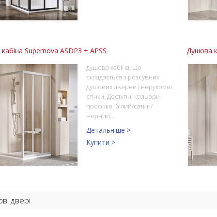
кабіна Supernova ASDP3 + APSS
Душова к
душова кабіна, що
складається з розсувних
душових дверей і нерухомої
стінки. Доступні кольори
профілю: білий/сатин/
Чорний;…
Детальніше >
Купити >
ві двері