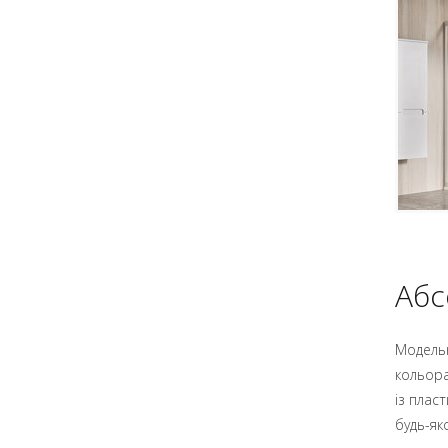
Абс
Модельн
кольора
із плас
будь-яко