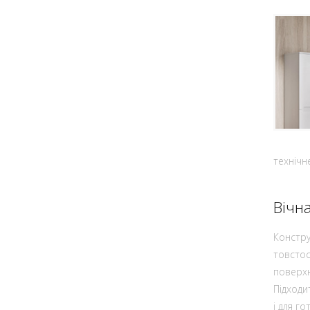
технічн
Вічн
Констру
товстос
поверхн
Підходи
і для го