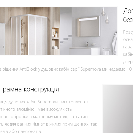
Дов
бе
Розс
осна
гара
кабі
двер
е рішення AntiBlock у душових кабін серії Supernova ми надаємо 10 р
а рамна конструкція
кція душових кабін Supernova виготовлена з
тінного алюмінію і має високу якість
евої обробки в матовому металі, т.з. сатині.
ть як для ванних кімнат в жилих приміщеннях, так
телів або пансіонатів.