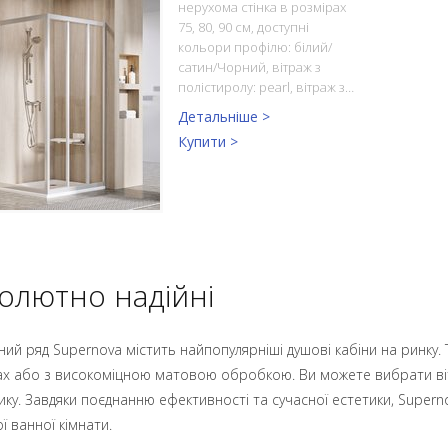
нерухома стінка в розмірах
75, 80, 90 см, доступні
кольори профілю: білий/
сатин/Чорний, вітраж з
полістиролу: pearl, вітраж з…
Детальніше >
Купити >
олютно надійні
ий ряд Supernova містить найпопулярніші душові кабіни на ринку.
х або з високоміцною матовою обробкою. Ви можете вибрати віт
тику. Завдяки поєднанню ефективності та сучасної естетики, Super
ї ванної кімнати.