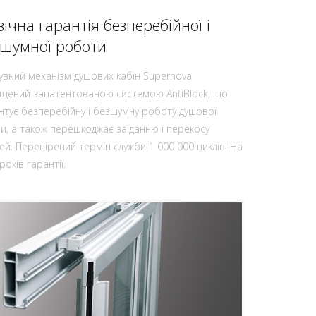
ічна гарантія безперебійної і
зшумної роботи
увний механізм душових кабін Supernova
щений запатентованою системою AntiBlock, що
нтує безперебійну і безшумну роботу душової
ни, а також перешкоджає заїданню і перекосу
ей. Перевірений термін служби 1 000 000 циклів. На
оків гарантії.