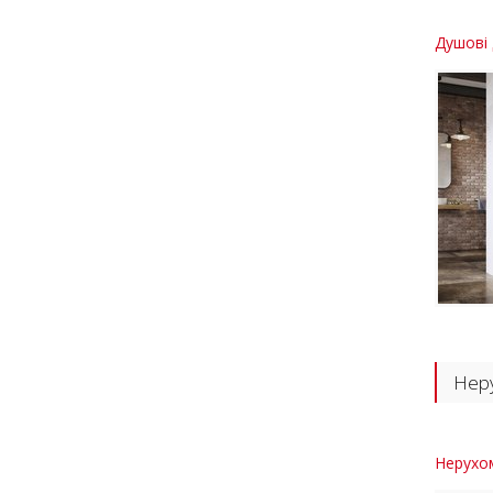
Душові 
Неру
Нерухом