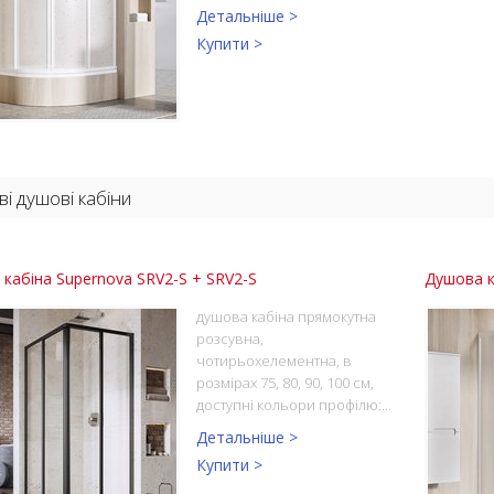
Детальніше >
Купити >
ві душові кабіни
кабіна Supernova SRV2-S + SRV2-S
Душова к
душова кабіна прямокутна
розсувна,
чотирьохелементна, в
розмірах 75, 80, 90, 100 см,
доступні кольори профілю:…
Детальніше >
Купити >