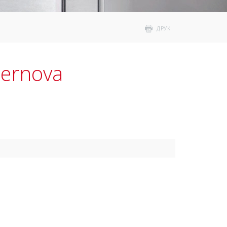
ДРУК
pernova