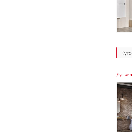
Куто
Душова 