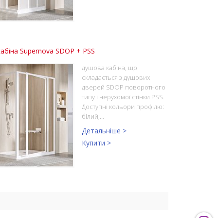
абіна Supernova SDOP + PSS
душова кабіна, що
складається з душових
дверей SDOP поворотного
типу і нерухомої стінки PSS.
Доступні кольори профілю:
білий;…
Детальніше >
Купити >