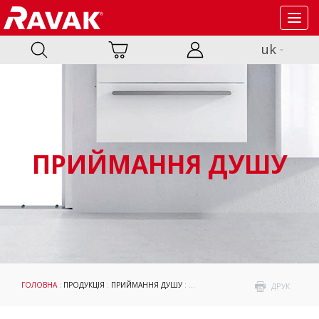
Toggl
navig
uk
ПРИЙМАННЯ ДУШУ
ГОЛОВНА
:
ПРОДУКЦІЯ
:
ПРИЙМАННЯ ДУШУ
:
ДУШОВІ КАБІНИ ТА ДВЕРІ
: MATRIX
ДРУК