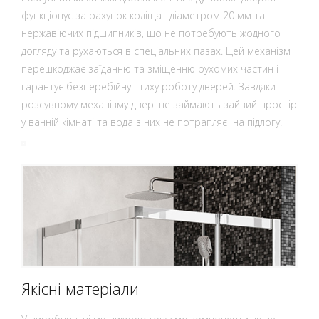
функціонує за рахунок коліщат діаметром 20 мм та
нержавіючих підшипників, що не потребують жодного
догляду та рухаються в спеціальних пазах. Цей механізм
перешкоджає заїданню та зміщенню рухомих частин і
гарантує безперебійну і тиху роботу дверей. Завдяки
розсувному механізму двері не займають зайвий простір
у ванній кімнаті та вода з них не потрапляє на підлогу.
Якісні матеріали