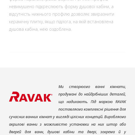
невимушено підкреслюють форму душової кабіни, а
відсутність нижнього профілю дозволяє звиразнити
керамічну плитку, якщо підлога, на якій встановлена
душова кабіна, нею оздоблена.
Ми створюємо ванні кімнати,
продумані до найдрібніших деталей,
що надихають. Під маркою RAVAK
поставляємо комплексні рішення для
сучасних ванних кімнат у вигляді цілісних концепцій. Виробляємо
акрилові ванни з можливістю установки на них штор або
дверей для ванн, душові кабіни та двері, зокрема й у