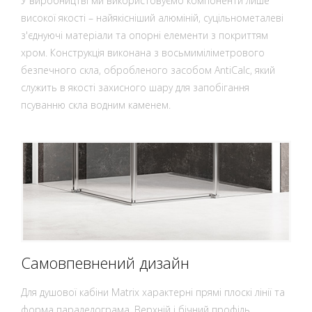
У виробництві ми використовуємо компоненти лише
високої якості – найякісніший алюміній, суцільнометалеві
з'єднуючі матеріали та опорні елементи з покриттям
хром. Конструкція виконана з восьмиміліметрового
безпечного скла, обробленого засобом AntiCalc, який
служить в якості захисного шару для запобігання
псуванню скла водним каменем.
Самовпевнений дизайн
Для душової кабіни Matrix характерні прямі плоскі лінії та
форма паралелограма. Верхній і бічний профіль