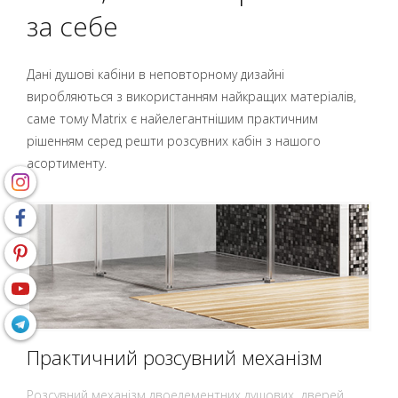
за себе
Дані душові кабіни в неповторному дизайні
виробляються з використанням найкращих матеріалів,
саме тому Matrix є найелегантнішим практичним
рішенням серед решти розсувних кабін з нашого
асортименту.
Практичний розсувний механізм
Розсувний механізм двоелементних душових дверей