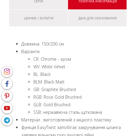
СЕРІЯ
ТЕХНІЧНА ІНФОРМАЦІЯ
ЦІННИК / КУПИТИ
ДАНІ ДЛЯ СКАЧУВАННЯ
Довжина: 150/200 см
Варіанти:
CR: Chrome - хром
WV: White Velvet
BL: Black
BLM: Black Matt
GB: Graphite Brushed
RGB: Rose Gold Brushed
GLB: Gold Brushed
SSB: нержавіюча сталь щіткована
Матеріал : виготовлений з міцного пластику
функція EasyTwist запобігає закручування шланга
завдяки вільному руху душової лійки.