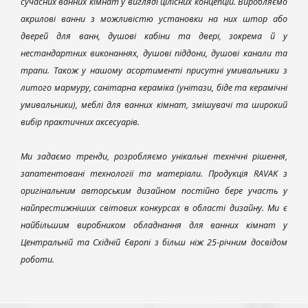
сучасних ванних кімнат у вигляді цілісних концепцій. Виробляємо
акрилові ванни з можливістю установки на них штор або
дверей для ванн, душові кабіни та двері, зокрема й у
нестандартних виконаннях, душові піддони, душові канали та
трапи. Також у нашому асортименті присутні умивальники з
литого мармуру, санітарна кераміка (унітази, біде та керамічні
умивальники), меблі для ванних кімнат, змішувачі та широкий
вибір практичних аксесуарів.
Ми задаємо тренди, розробляємо унікальні технічні рішення,
запатентовані технології та матеріали. Продукція RAVAK з
оригінальним авторським дизайном постійно бере участь у
найпрестижніших світових конкурсах в області дизайну. Ми є
найбільшим виробником обладнання для ванних кімнат у
Центральній та Східній Європі з більш ніж 25-річним досвідом
роботи.