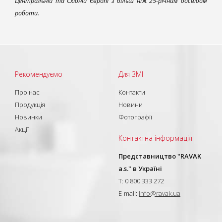
Центральній та Східній Європі з більш ніж 25-річним досвідом
роботи.
Рекомендуємо
Для ЗМІ
Про нас
Контакти
Продукція
Новини
Новинки
Фотографії
Акції
Контактна інформація
Представництво "RAVAK
a.s." в Україні
T: 0 800 333 272
E-mail:
info@ravak.ua