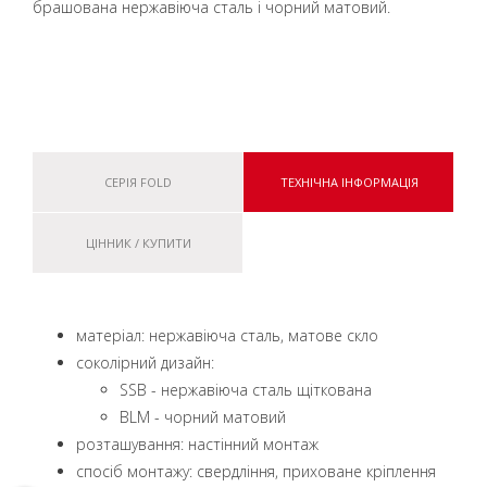
брашована нержавіюча сталь і чорний матовий.
СЕРІЯ FOLD
ТЕХНІЧНА ІНФОРМАЦІЯ
ЦІННИК / КУПИТИ
матеріал: нержавіюча сталь, матове скло
coколірний дизайн:
SSB - нержавіюча сталь щіткована
BLM - чорний матовий
розташування: настінний монтаж
спосіб монтажу: свердління, приховане кріплення