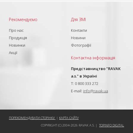
Рекомендуємо
Для ЗМІ
Про нас
Контакти
Продукція
Новини
Новинки
Фотографії
Акції
Контактна інформація
Представництво "RAVAK
a.s." в Україні
T: 0 800 333 272
E-mail:
info@ravak.ua
ПОРЕКОМЕНДУВАТИ СТОРІНКУ
|
КАРТА САЙТУ
COPYRIGHT (C) 2004-2026 RAVAK A.S. |
TOPINFO DIGITAL