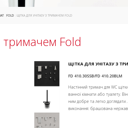
НАТ
:
FOLD
: ЩІТКА ДЛЯ УНІТАЗУ З ТРИМАЧЕМ FOLD
з тримачем Fold
ЩІТКА ДЛЯ УНІТАЗУ З ТР
FD 410.30SSB/FD 410.20BLM
Настінний тримач для WC щітки
ванної кімнати або туалету.
Він
ним добре та легко доглядати. 
виконання: брашована нержаві