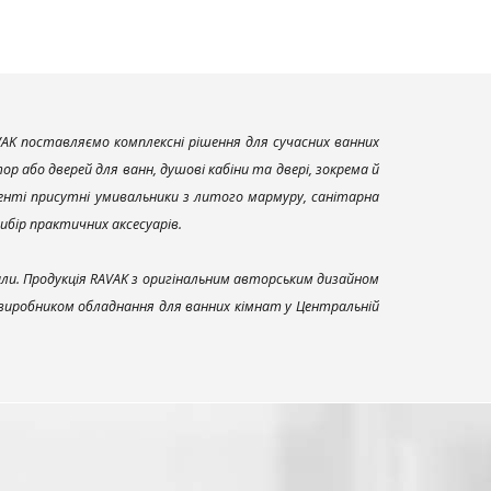
AK поставляємо комплексні рішення для сучасних ванних
р або дверей для ванн, душові кабіни та двері, зокрема й
енті присутні умивальники з литого мармуру, санітарна
вибір практичних аксесуарів.
али. Продукція RAVAK з оригінальним авторським дизайном
 виробником обладнання для ванних кімнат у Центральній