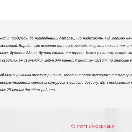
ати, продумані до найдрібніших деталей, що надихають. Під маркою RAV
х концепцій. Виробляємо акрилові ванни з можливістю установки на них што
ннях, душові піддони, душові канали та трапи. Також у нашому асортим
та керамічні умивальники), меблі для ванних кімнат, змішувачі та широкий 
обляємо унікальні технічні рішення, запатентовані технології та матері
найпрестижніших світових конкурсах в області дизайну. Ми є найбільшим
ш ніж 25-річним досвідом роботи.
Контактна інформація