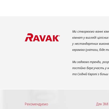
Ми створюємо ванні кімн
кімнат у вигляді цілісни
у нестандартних викона
кераміка (унітази, біде 
Ми задаємо тренди, розр
постійно бере участь у 
та Східній Європі з біль
Рекомендуємо
Для ЗМІ