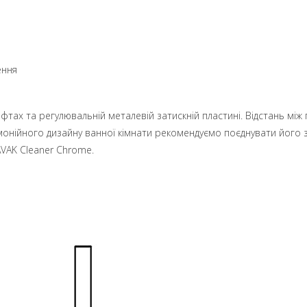
ення
ифтах та регулювальній металевій затискній пластині. Відстань м
монійного дизайну ванної кімнати рекомендуємо поєднувати його 
VAK Cleaner Chrome.