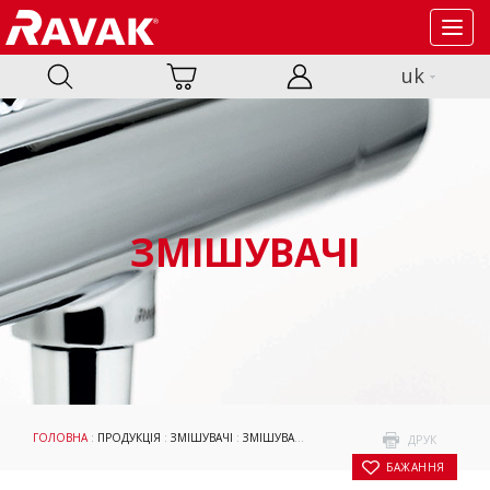
Toggl
navig
uk
ЗМІШУВАЧІ
ГОЛОВНА
:
ПРОДУКЦІЯ
:
ЗМІШУВАЧІ
:
ЗМІШУВАЧІ
:
FLAT
:
ЗМІШУВАЧІ ПРИХОВАНОГ
ДРУК
БАЖАННЯ