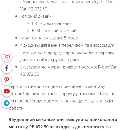
вбудованого механізму – призначений для R-box
Vari RB 072.50
колірний дизайн:
CR - хром глянцевий
BLM - чорний матовий
гарантія на змішувачі: 5 років
підходить: для ванн з переливом та виходом для
лійки ручного душу, для душових кабін із верхнім
душем та лійкою ручного душу
аксесуари, які можна придбати окремо: R-box Vari
RB 072.50
Термостатичний змішувач прихованого монтажу
готовий до використання корпусу установки R-box, що
суттєво полегшує роботу та покращує результат усієї
роботи.
Вбудований механізм для змішувача прихованого
монтажу RB 072.50 не входить до комплекту та