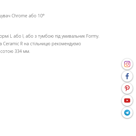
ішувач Chrome або 10°
рмі L або I, або з тумбою під умивальник Formy.
а Ceramic R на стільницю рекомендуємо
исотою 334 мм.