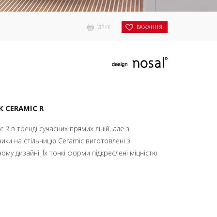
ДРУК
БАЖАННЯ
 CERAMIC R
R в тренді сучасних прямих ліній, але з
ики на стільницю Ceramic виготовлені з
ному дизайні. Їх тонкі форми підкреслені міцністю