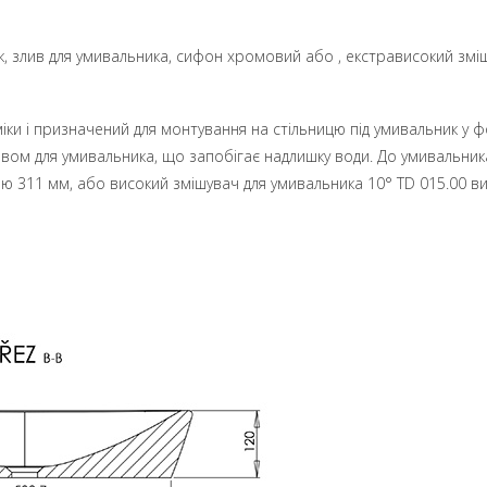
ик, злив для умивальника, сифон хромовий або , екстрависокий зм
іки і призначений для монтування на стільницю під умивальник у фо
вом для умивальника, що запобігає надлишку води. До умивальник
ю 311 мм, або високий змішувач для умивальника 10° TD 015.00 в