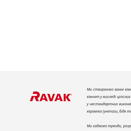
Ми створюємо ванні кімн
кімнат у вигляді цілісни
у нестандартних викона
кераміка (унітази, біде 
Ми задаємо тренди, розр