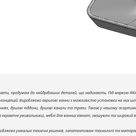
ати, продумані до найдрібніших деталей, що надихають. Під маркою RAV
х концепцій. Виробляємо акрилові ванни з можливістю установки на них што
ннях, душові піддони, душові канали та трапи. Також у нашому асортим
та керамічні умивальники), меблі для ванних кімнат, змішувачі та широкий 
обляємо унікальні технічні рішення, запатентовані технології та матері