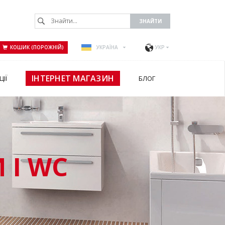
КОШИК (ПОРОЖНІЙ)
УКРАЇНА
УКР
ІНТЕРНЕТ МАГАЗИН
ЦІЇ
БЛОГ
 І WC