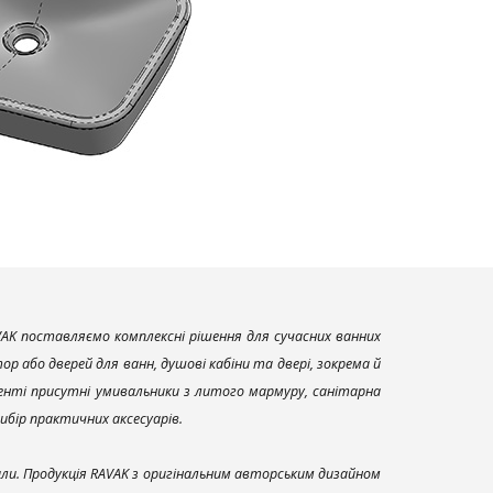
AK поставляємо комплексні рішення для сучасних ванних
р або дверей для ванн, душові кабіни та двері, зокрема й
енті присутні умивальники з литого мармуру, санітарна
вибір практичних аксесуарів.
али. Продукція RAVAK з оригінальним авторським дизайном